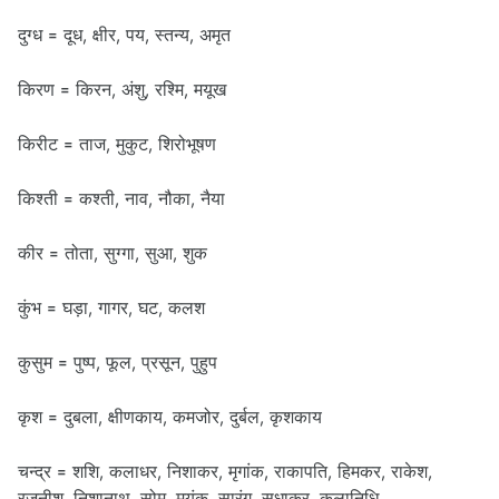
दुग्ध = दूध, क्षीर, पय, स्तन्य, अमृत
किरण = किरन, अंशु, रश्मि, मयूख
किरीट = ताज, मुकुट, शिरोभूषण
किश्ती = कश्ती, नाव, नौका, नैया
कीर = तोता, सुग्गा, सुआ, शुक
कुंभ = घड़ा, गागर, घट, कलश
कुसुम = पुष्प, फूल, प्रसून, पुहुप
कृश = दुबला, क्षीणकाय, कमजोर, दुर्बल, कृशकाय
चन्द्र = शशि, कलाधर, निशाकर, मृगांक, राकापति, हिमकर, राकेश,
रजनीश, निशानाथ, सोम, मयंक, सारंग, सुधाकर, कलानिधि