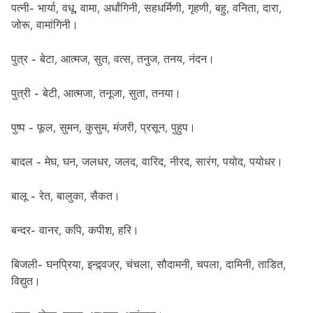
पत्नी- भार्या, वधू, वामा, अर्धांगिनी, सहधर्मिणी, गृहणी, बहु, वनिता, दारा,
जोरू, वामांगिनी।
पुत्र - बेटा, आत्मज, सुत, वत्स, तनुज, तनय, नंदन।
पुत्री - बेटी, आत्मजा, तनूजा, सुता, तनया।
पुष्प - फूल, सुमन, कुसुम, मंजरी, प्रसून, पुहुप।
बादल - मेघ, घन, जलधर, जलद, वारिद, नीरद, सारंग, पयोद, पयोधर।
बालू - रेत, बालुका, सैकत।
बन्दर- वानर, कपि, कपीश, हरि।
बिजली- घनप्रिया, इन्द्र्वज्र, चंचला, सौदामनी, चपला, दामिनी, ताडित,
विद्युत।