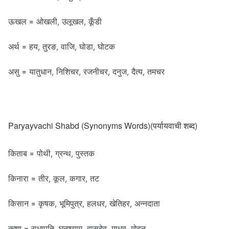
ऊखल = ओखली, उलूखल, कूँडी
अर्थ = हय, तुरङ, वाजि, घोडा, घोटक
असु = यातुधान, निशिचर, रजनीचर, दनुज, दैत्य, तमचर
Paryayvachi Shabd (Synonyms Words)(पर्यायवाची शब्द)
किताब = पोथी, ग्रन्थ, पुस्तक
किनारा = तीर, कूल, कगार, तट
किसान = कृषक, भूमिपुत्र, हलधर, खेतिहर, अन्नदाता
कृष्ण = राधापति, घनश्याम, वासुदेव, माधव, मोहन