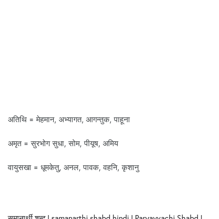
अतिथि = मेहमान, अभ्यागत, आगन्तुक, पाहूना
अमृत = सुरभोग सुधा, सोम, पीयूष, अमिय
वायुसखा = धूमकेतु, अनल, पावक, वहनि, कृशानु
समानार्थी शब्द | samanarthi shabd hindi | Paryayvachi Shabd |