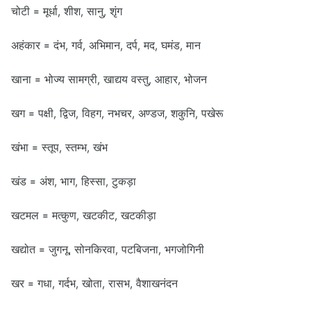
चोटी = मूर्धा, शीश, सानु, शृंग
अहंकार = दंभ, गर्व, अभिमान, दर्प, मद, घमंड, मान
खाना = भोज्य सामग्री, खाद्यय वस्तु, आहार, भोजन
खग = पक्षी, द्विज, विहग, नभचर, अण्डज, शकुनि, पखेरू
खंभा = स्तूप, स्तम्भ, खंभ
खंड = अंश, भाग, हिस्सा, टुकड़ा
खटमल = मत्कुण, खटकीट, खटकीड़ा
खद्योत = जुगनू, सोनकिरवा, पटबिजना, भगजोगिनी
खर = गधा, गर्दभ, खोता, रासभ, वैशाखनंदन