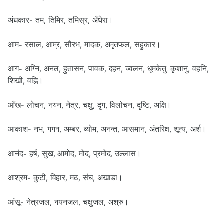
अंधकार- तम, तिमिर, तमिस्र, अँधेरा।
आम- रसाल, आम्र, सौरभ, मादक, अमृतफल, सहुकार।
आग- अग्नि, अनल, हुतासन, पावक, दहन, ज्वलन, धूमकेतु, कृशानु, वहनि,
शिखी, वह्नि।
आँख- लोचन, नयन, नेत्र, चक्षु, दृग, विलोचन, दृष्टि, अक्षि।
आकाश- नभ, गगन, अम्बर, व्योम, अनन्त, आसमान, अंतरिक्ष, शून्य, अर्श।
आनंद- हर्ष, सुख, आमोद, मोद, प्रमोद, उल्लास।
आश्रम- कुटी, विहार, मठ, संघ, अखाडा।
आंसू- नेत्रजल, नयनजल, चक्षुजल, अश्रु।