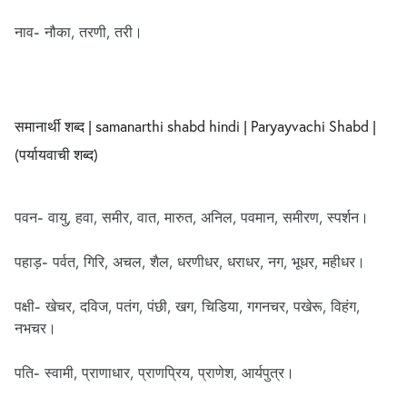
नाव- नौका, तरणी, तरी।
समानार्थी शब्द | samanarthi shabd hindi | Paryayvachi Shabd |
(पर्यायवाची शब्द)
पवन- वायु, हवा, समीर, वात, मारुत, अनिल, पवमान, समीरण, स्पर्शन।
पहाड़- पर्वत, गिरि, अचल, शैल, धरणीधर, धराधर, नग, भूधर, महीधर।
पक्षी- खेचर, दविज, पतंग, पंछी, खग, चिडिया, गगनचर, पखेरू, विहंग,
नभचर।
पति- स्वामी, प्राणाधार, प्राणप्रिय, प्राणेश, आर्यपुत्र।