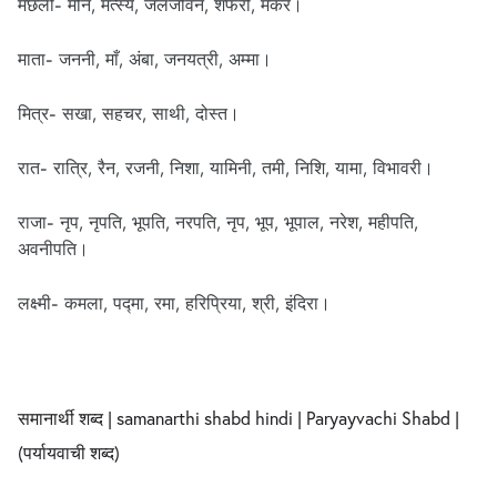
मछली- मीन, मत्स्य, जलजीवन, शफरी, मकर।
माता- जननी, माँ, अंबा, जनयत्री, अम्मा।
मित्र- सखा, सहचर, साथी, दोस्त।
रात- रात्रि, रैन, रजनी, निशा, यामिनी, तमी, निशि, यामा, विभावरी।
राजा- नृप, नृपति, भूपति, नरपति, नृप, भूप, भूपाल, नरेश, महीपति,
अवनीपति।
लक्ष्मी- कमला, पद्मा, रमा, हरिप्रिया, श्री, इंदिरा।
समानार्थी शब्द | samanarthi shabd hindi | Paryayvachi Shabd |
(पर्यायवाची शब्द)