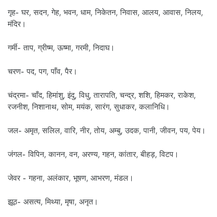
गृह- घर, सदन, गेह, भवन, धाम, निकेतन, निवास, आलय, आवास, निलय,
मंदिर।
गर्मी- ताप, ग्रीष्म, ऊष्मा, गरमी, निदाघ।
चरण- पद, पग, पाँव, पैर।
चंद्रमा- चाँद, हिमांशु, इंदु, विधु, तारापति, चन्द्र, शशि, हिमकर, राकेश,
रजनीश, निशानाथ, सोम, मयंक, सारंग, सुधाकर, कलानिधि।
जल- अमृत, सलिल, वारि, नीर, तोय, अम्बु, उदक, पानी, जीवन, पय, पेय।
जंगल- विपिन, कानन, वन, अरण्य, गहन, कांतार, बीहड़, विटप।
जेवर - गहना, अलंकार, भूषण, आभरण, मंडल।
झूठ- असत्य, मिथ्या, मृषा, अनृत।