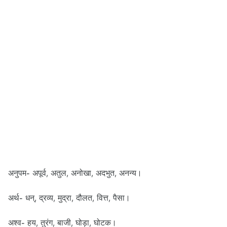
अनुपम- अपूर्व, अतुल, अनोखा, अदभुत, अनन्य।
अर्थ- धन्, द्रव्य, मुद्रा, दौलत, वित्त, पैसा।
अश्व- हय, तुरंग, बाजी, घोड़ा, घोटक।