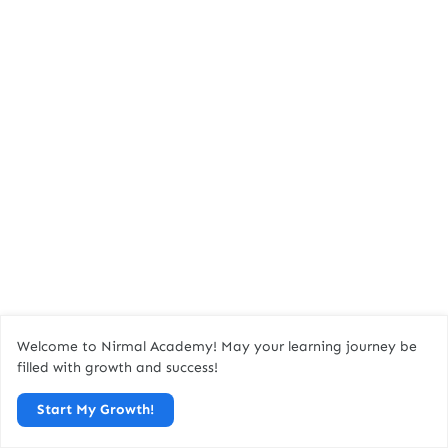
Welcome to Nirmal Academy! May your learning journey be
filled with growth and success!
Start My Growth!
आँख = लोचन, अक्षि, नैन, अम्बक, नयन, नेत्र, चक्षु, दृग, विलोचन, दृष्टि,