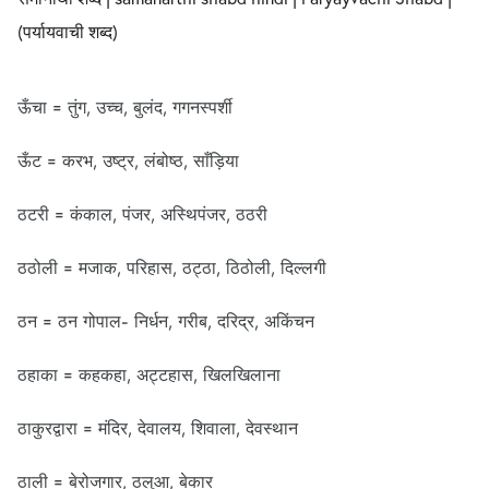
(पर्यायवाची शब्द)
ऊँचा = तुंग, उच्च, बुलंद, गगनस्पर्शी
ऊँट = करभ, उष्ट्र, लंबोष्ठ, साँड़िया
ठटरी = कंकाल, पंजर, अस्थिपंजर, ठठरी
ठठोली = मजाक, परिहास, ठट्ठा, ठिठोली, दिल्लगी
ठन = ठन गोपाल- निर्धन, गरीब, दरिद्र, अकिंचन
ठहाका = कहकहा, अट्टहास, खिलखिलाना
ठाकुरद्वारा = मंदिर, देवालय, शिवाला, देवस्थान
ठाली = बेरोजगार, ठलुआ, बेकार