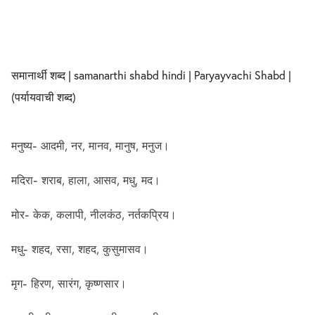
समानार्थी शब्द | samanarthi shabd hindi | Paryayvachi Shabd |
(पर्यायवाची शब्द)
मनुष्य- आदमी, नर, मानव, मानुष, मनुज।
मदिरा- शराब, हाला, आसव, मधु, मद।
मोर- केक, कलापी, नीलकंठ, नर्तकप्रिय।
मधु- शहद, रसा, शहद, कुसुमासव।
मृग- हिरण, सारंग, कृष्णसार।