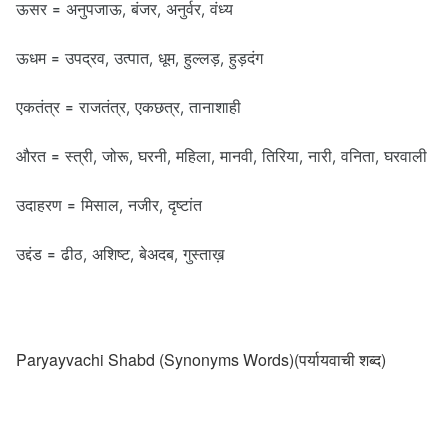
ऊसर = अनुपजाऊ, बंजर, अनुर्वर, वंध्य
ऊधम = उपद्रव, उत्पात, धूम, हुल्लड़, हुड़दंग
एकतंत्र = राजतंत्र, एकछत्र, तानाशाही
औरत = स्त्री, जोरू, घरनी, महिला, मानवी, तिरिया, नारी, वनिता, घरवाली
उदाहरण = मिसाल, नजीर, दृष्टांत
उद्दंड = ढीठ, अशिष्ट, बेअदब, गुस्ताख़
Paryayvachi Shabd (Synonyms Words)(पर्यायवाची शब्द)