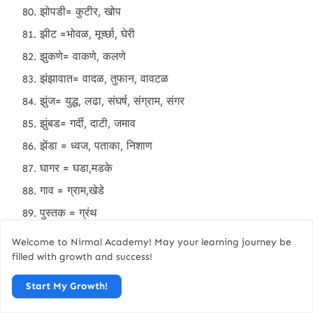
झोपडी= कुटीर, खोप
झीट =भोवळ, मूर्च्छा, घेरी
झुकणे= वाकणे, कलणे
झंझावात= वादळ, तुफान, वावटळ
झुंज= युद्ध, लढा, संघर्ष, संग्राम, संगर
झुंबड= गर्दी, दाटी, जमाव
झेंडा = ध्वज, पताका, निशाण
घागर = घडा,मडके
गाव = ग्राम,खेडे
पुस्तक = ग्रंथ
अभिनंदन = गौरव
Welcome to Nirmal Academy! May your learning journey be
filled with growth and success!
कथा =
कहाणी,हकिकत
Start My Growth!
हकिकत = गोष्ट,कहाणी