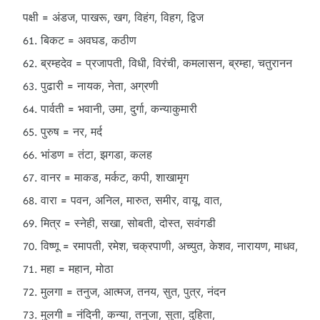
पक्षी = अंडज, पाखरू, खग, विहंग, विहग, द्विज
बिकट = अवघड, कठीण
ब्रम्हदेव = प्रजापती, विधी, विरंची, कमलासन, ब्रम्हा, चतुरानन
पुढारी = नायक, नेता, अग्रणी
पार्वती = भवानी, उमा, दुर्गा, कन्याकुमारी
पुरुष = नर, मर्द
भांडण = तंटा, झगडा, कलह
वानर = माकड, मर्कट, कपी, शाखामृग
वारा = पवन, अनिल, मारुत, समीर, वायू, वात,
मित्र = स्नेही, सखा, सोबती, दोस्त, सवंगडी
विष्णू = रमापती, रमेश, चक्रपाणी, अच्युत, केशव, नारायण, माधव,
महा = महान, मोठा
मुलगा = तनुज, आत्मज, तनय, सुत, पुत्र, नंदन
मुलगी = नंदिनी, कन्या, तनुजा, सुता, दुहिता,