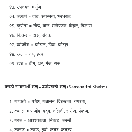
उपनयन = मुंज
उत्कर्ष = वाढ, संपन्नता, भरभराट
क्रीडा = खेळ, मौज, मनोरंजन, विहार, विलास
किंकर = दास, सेवक
कोकीळ = कोयल, पिक, कोगुल
खल = वध, हत्या
खच = ढीग, थर, गंज, रास
मराठी समानार्थी शब्द - पर्यायवाची शब्द (Samanarthi Shabd)
गणपती = गणेश, गजानन, विघ्नहर्ता, गणराय,
कमाल = राजीव, पद्म, नलिनी, सरोज, पंकज,
गरज = आवश्यकता, निकड, जरुरी
कासव = कमठ, कूर्म, कच्छ, कच्छप