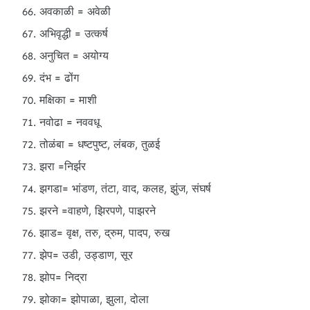
अवकाळी = अवेळी
अभिवृद्धी = उत्कर्ष
अनुचित = अयोग्य
दंभ = ढोंग
मक्षिका = माशी
नवोढा = नववधू
तोळंबा = धष्टपुष्ट, लंबक, तुळई
झरा =निर्झर
झगडा= भांडण, तंटा, वाद, कलह, झुंज, संघर्ष
झरने =वाहणे, झिरपणे, पाझरने
झाड= वृक्ष, तरु, द्रुम, पादप, रुख
झेप= उडी, उड्डाण, सूर
झोप= निद्रा
झोका= झोपाळा, झुला, दोला