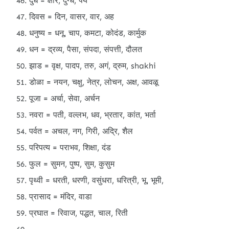
दुध = क्षीर, दुग्ध, पय
दिवस = दिन, वासर, वार, अह
धनुष्य = धनू, चाप, कमटा, कोदंड, कार्मुक
धन = द्रव्य, पैसा, संपदा, संपत्ती, दौलत
झाड = वृक्ष, पादप, तरु, अगं, द्रुम, shakhi
डोळा = नयन, चक्षु, नेत्र, लोचन, अक्ष, आवळू
पूजा = अर्चा, सेवा, अर्चन
नवरा = पती, वल्लभ, धव, भ्रतार, कांत, भर्ता
पर्वत = अचल, नग, गिरी, अद्रि, शैल
परिपत्य = पराभव, शिक्षा, दंड
फुल = सुमन, पुष्प, सुम, कुसुम
पृथ्वी = धरती, धरणी, वसुंधरा, धरित्री, भू, भूमी,
प्रासाद = मंदिर, वाडा
प्रघात = रिवाज, पद्धत, चाल, रिती