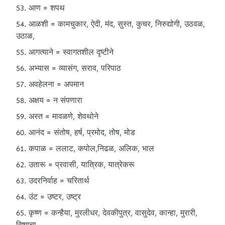
आण = शपथ
आळशी = कामचुकार, ऐदी, मंद, सुस्त, कुचर, निरुद्योगी, उठवळ,
उठाळ,
आगत्याने = स्वागतशील दृष्टीने
अभ्यास = व्यासंग, सराव, परिपाठ
अवहेलना = अपमान
अक्षय = न संपणारा
अस्त = मावळणे, शेवथोने
आनंद = संतोष, हर्ष, प्रमोद, तोष, मोड
कपाळ = ललाट, कपोल,निढळ, अलिक, भाल
उतारू = प्रवासी, यात्रिक, यात्रेकरू
उदरनिर्वाह = चरितार्थ
उंट = उष्टर, उष्ट्र
कृष्ण = कन्हैया, मुरलीधर, देवकीपुत्र, वासुदेव, कान्हा, मुरारी,
विष्णूचा