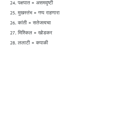
पक्षपात = असमदृष्टी
मुखस्तंभ = गप्प राहणारा
कांती = सतेजत्वचा
मिश्किल = खोडकर
ललाटी = कपाळी