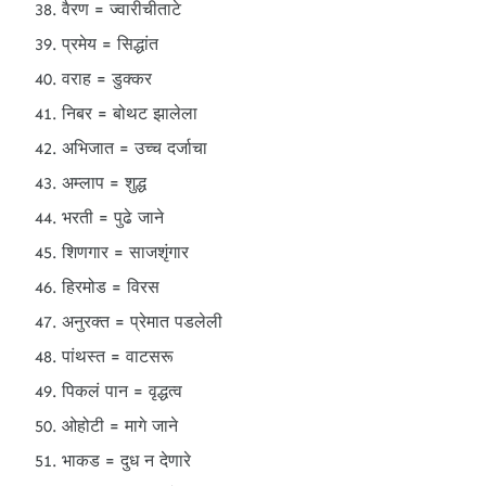
वैरण = ज्वारीचीताटे
प्रमेय = सिद्धांत
वराह = डुक्कर
निबर = बोथट झालेला
अभिजात = उच्च दर्जाचा
अम्लाप = शुद्ध
भरती = पुढे जाने
शिणगार = साजशृंगार
हिरमोड = विरस
अनुरक्त = प्रेमात पडलेली
पांथस्त = वाटसरू
पिकलं पान = वृद्धत्व
ओहोटी = मागे जाने
भाकड = दुध न देणारे