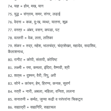
यज्ञ = होम, मख, याग
युद्ध = संग्राम, समर, संगर, लढाई
वेदना = कळ, दु:ख, व्यथा, यातना, शूळ
वस्त्र = अंबर, वसन, कपडा, पट
वल्लरी = वेळ, लता, लतिका
शंकर = रुद्र, महेश, भालचंद्र, चंद्रशेखर, महादेव, सदाशिव,
कैलाशनाथ,
रागीट = कोपी, संतापी, कोपिष्ट
लक्ष्मी = रमा, कमला, इंदिरा, वैष्णवी, श्री
शत्रू = दुश्मन, वैरी, रिपु, अरी
सोने = कांचन, हेम, हिरण्य, कनक, सुवर्ण
स्त्री = नारी, अबला, महिला, वनिता, ललना
सनातनी = कर्मठ, जुन्या रूढी व परंपरांना चिकटून
सह्याद्री = सह्यगिरि, सह्याचल