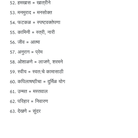
हमखास = खात्रीने
मनमुराद = मनसोक्त
फटकळ = स्पष्टवक्तेपणा
कामिनी = स्त्री, नारी
जीव = आत्मा
अनुराग = प्रेम
ओशाळणे = लाजणे, शरमने
स्वीय = स्वत:चे कामासाठी
कपिलाषष्ठीचा = दुर्मिळ योग
उन्मत = मस्तवाल
परिहार = निवारण
देखणे = सुंदर