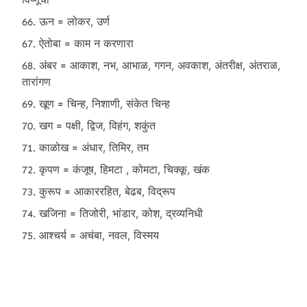
ऊन = लोकर, उर्ण
ऐतोबा = काम न करणारा
अंबर = आकाश, नभ, आभाळ, गगन, अवकाश, अंतरीक्ष, अंतराळ,
तारांगण
खूण = चिन्ह, निशाणी, संकेत चिन्ह
खग = पक्षी, द्विज, विहंग, शकुंत
काळोख = अंधार, तिमिर, तम
कृपण = कंजूष, हिमटा , कोमटा, चिक्कू, खंक
कुरूप = आकाररहित, बेढब, विद्रूप
खजिना = तिजोरी, भांडार, कोश, द्रव्यनिधी
आश्चर्य = अचंबा, नवल, विस्मय