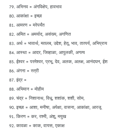
अभिनव = अंगविक्षेप, हावभाव
आकांक्षा = इच्छा
आमरण = मरेपर्यंत
अमित = अमर्याद, असंख्य, अगणित
अर्थ = भावार्थ, मतलब, उद्देश, हेतू, भाव, तात्पर्य, अभिप्राय
आस्था = आदर, जिव्हाळा, आपुलकी, अगत्य
ईश्वर = परमेश्वर, प्रभू, देव, अलक, अलक्ष, आनंदघन, ईश
अंगना = स्त्री
इंद्र =
अभिमान = मोहीम
चंद्र = निशानाथ, विधू, शशांक, शशी, सोम,
इच्छा = आशा, मनीषा, अपेक्षा, वासना, आकांक्षा, आरजू
किरण = कर, रश्मी, अंशू, मयुख
कावळा = काक, वायस, एकाक्ष