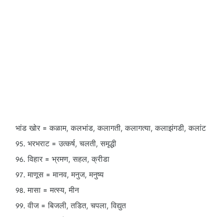
भांड खोर = कळाम, कलभांड, कलागती, कलागत्या, कलाझंगडी, कलांट
भरभराट = उत्कर्ष, चलती, समृद्धी
विहार = भ्रमण, सहल, क्रीडा
माणूस = मानव, मनुज, मनुष्य
मासा = मत्स्य, मीन
वीज = बिजली, तडित, चपला, विद्युत