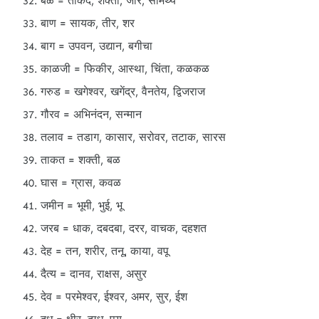
बळ = ताकद, शक्ती, जोर, सामर्थ्य
बाण = सायक, तीर, शर
बाग = उपवन, उद्यान, बगीचा
काळजी = फिकीर, आस्था, चिंता, कळकळ
गरुड = खगेश्वर, खगेंद्र, वैनतेय, द्विजराज
गौरव = अभिनंदन, सन्मान
तलाव = तडाग, कासार, सरोवर, तटाक, सारस
ताकत = शक्ती, बळ
घास = ग्रास, कवळ
जमीन = भूमी, भुई, भू
जरब = धाक, दबदबा, दरर, वाचक, दहशत
देह = तन, शरीर, तनू, काया, वपू
दैत्य = दानव, राक्षस, असुर
देव = परमेश्वर, ईश्वर, अमर, सुर, ईश