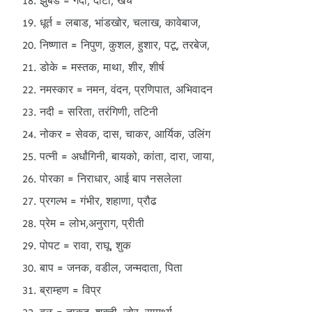
झुंबड = गर्दी, दाटी, खच
धूर्त = लबाड, भांडखोर, चलाख, कावेबाज,
निष्णात = निपुण, कुशल, हुशार, पटू, तरबेज,
डोके = मस्तक, माथा, शीर, शीर्ष
नमस्कार = नमन, वंदन, प्रणिपात, अभिवादन
नदी = सरिता, तरंगिणी, तटिनी
नोकर = सेवक, दास, चाकर, आर्यिक, उलिंग
पत्नी = अर्धांगिनी, बायको, कांता, दारा, जाया,
पोरका = निराधार, आई बाप नसलेला
प्रगल्भ = गंभीर, शहाणा, प्रौढ
प्रेम = लोभ,अनुराग, प्रीती
पोपट = रावा, राघू, शुक
बाप = जनक, वडील, जन्मदाता, पिता
ब्राम्हण = विप्र