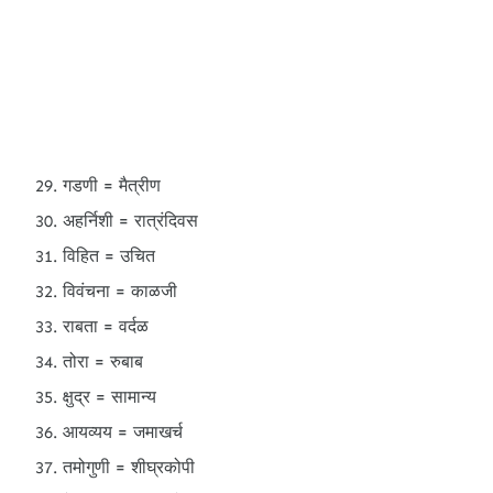
गडणी = मैत्रीण
अहर्निशी = रात्रंदिवस
विहित = उचित
विवंचना = काळजी
राबता = वर्दळ
तोरा = रुबाब
क्षुद्र = सामान्य
आयव्यय = जमाखर्च
तमोगुणी = शीघ्रकोपी