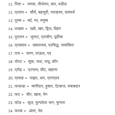
पिता = जनक, तीर्थरुप, बाप, वडील
प्रताप = शौर्य, बहादुरी, पराक्रम, सामर्थ्य
पुरुष = मर्द, नर, मनुष्य
पाखरू = पक्षी, खग, द्विज, विहंग
पुरातन = जुनाट, प्राचीन, पूर्वीचा
प्रख्यात = ख्यातनाम, प्रसिद्ध, नामांकित
पाय = चरण, पाऊल, पद
पोपट = शुक, रावा, राघू, कीर
प्रौढ = प्रगल्भ, घीट, शहाणा
प्रवाह = पाझर, धार, प्रस्त्रव
फाकडा = माणीदार, हुशार, ऐटबाज, रुबाबदार
फट = चीर, खाच, भेग
फोड = सूज, फुगलेला भाग, फुगारा
फरक = अंतर, भेद