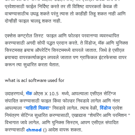
प्रवेशासाठी फाईल निर्दिष्ट करते तर ती विशिष्ट वापरकर्ता केवळ ती
वाचण्यासाठीच उघडू शकते परंतु त्यास तो काहीही लिहू शकत नाही आणि
दोन्हीही फाइल चालवू शकत नाही.
एक्सेस कण्ट्रोल लिस्ट फाइल आणि फोल्डर परवानग्या व्यवस्थापित
करण्यासाठी अगदी सोपी पद्धत प्रदान करते. ते विंडोज, मॅक आणि युनिक्स
सिस्टमसह बर्‍याच ऑपरेटिंग सिस्टममध्ये वापरले जातात. जिथे हे एसीएल
बर्‍याचदा वापरकर्त्याकडून लपवले जातात पण ग्राफिकल इंटरफेसचा वापर
करून त्या सुधारित करता येतात.
what is acl software used for
उदाहरणार्थ,
मॅक
ओएस X 10.5 मध्ये, आपल्याला एसीएल सेटिंग्ज
संपादित करण्यासाठी फाइल किंवा फोल्डर निवडावे लागेल आणि नंतर
आपल्याला "
माहिती मिळवा
" निवडावे लागेल. त्याच वेळी,
विंडोज
प्रवेश
नियंत्रण सेटिंग्ज सुधारित करण्यासाठी, एखाद्यास "शेयरिंग आणि परमिशन "
विभागात जावे लागेल. आणि युनिक्स सिस्टम, आपण एसीएल संपादित
करण्यासाठी
chmod
() आदेश वापरू शकता.