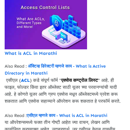
What is ACL in Marathi
Also Read :
अ‍ॅक्टिव्ह डिरेक्टरी म्हणजे काय - What is Active
Directory in Marathi
एक्सेस कण्ट्रोल लिस्ट
एसीएल (
ACL
) कडे संपूर्ण फॉर्म "
" आहे. ही
फाइल, फोल्डर किंवा इतर ऑब्जेक्ट साठी यूजर च्या परवानग्यांची यादी
आहे. हे कोणते यूजर आणि ग्रुप एक्सेस मधून ऑब्जेक्टमध्ये प्रवेश करू
शकतात आणि एक्सेस सहाय्याने ऑपरेशन करू शकतात हे परफॉर्म करते.
Also Read :
एसीएल म्हणजे काय - What is ACL in Marathi
या ऑपरेशन्समध्ये फक्त तीन गोष्टी आहेत ज्या वाचन, लेखन आणि
कार्यान्वित करण्याच्या आहेत. उदाहरणार्थ, जर एसीएल केवळ वाचनीय