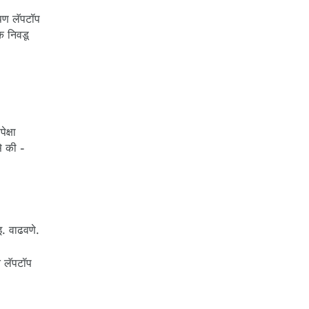
 पण लॅपटॉप
क निवडू
क्षा
े की -
इ. वाढवणे.
न लॅपटॉप