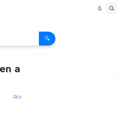
🔍
een a
0