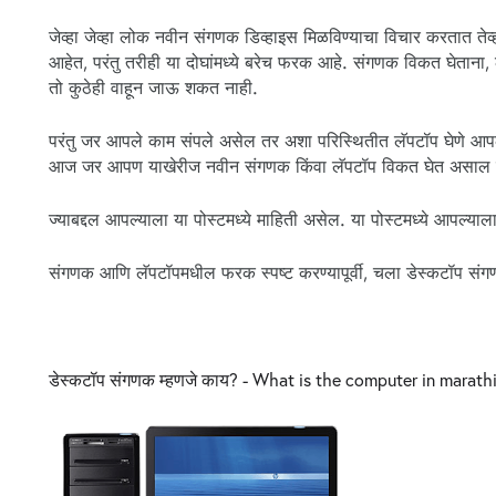
जेव्हा जेव्हा लोक नवीन संगणक डिव्हाइस मिळविण्याचा विचार करतात तेव
आहेत, परंतु तरीही या दोघांमध्ये बरेच फरक आहे. संगणक विकत घेता
तो कुठेही वाहून जाऊ शकत नाही.
परंतु जर आपले काम संपले असेल तर अशा परिस्थितीत लॅपटॉप घेणे आपल्य
आज जर आपण याखेरीज नवीन संगणक किंवा लॅपटॉप विकत घेत असाल तर आप
ज्याबद्दल आपल्याला या पोस्टमध्ये माहिती असेल. या पोस्टमध्ये आपल्य
संगणक आणि लॅपटॉपमधील फरक स्पष्ट करण्यापूर्वी, चला डेस्कटॉप सं
डेस्कटॉप संगणक म्हणजे काय? - What is the computer in marath