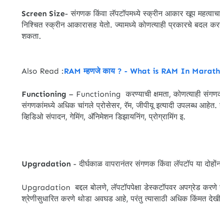
Screen Size
- संगणक किंवा लॅपटॉपमध्ये स्क्रीन आकार खूप महत्वा
निश्चित स्क्रीन आकारासह येतो. ज्यामध्ये कोणत्याही प्रकारचे बदल 
शकता.
Also Read :
RAM म्हणजे काय ? - What is RAM In Marath
Functioning
– Functioning करण्याची क्षमता, कोणत्याही संगणक किंव
संगणकांमध्ये अधिक चांगले प्रोसेसर, रॅम, जीपीयू इत्यादी उपलब्ध आहे
व्हिडिओ संपादन, गेमिंग, अ‍ॅनिमेशन डिझायनिंग, प्रोग्रामिंग इ.
Upgradation
- दीर्घकाळ वापरानंतर संगणक किंवा लॅपटॉप या दोहोंना
Upgradation बद्दल बोलणे, लॅपटॉपपेक्षा डेस्कटॉपवर अपग्रेड करणे स
श्रेणीसुधारित करणे थोडा अवघड आहे, परंतु त्यासाठी अधिक किंमत देख