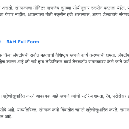
चा असतो. संगणकाचा मॉनिटर म्हणजेच तुमच्या सोयीनुसार स्क्रीन बदलता येईल.
करता येणार नाहीत. आपल्याला मोठी स्क्रीन हवी असल्यास, आपण डेस्कटॉप संगण
i - RAM Full Form
ा लॅपटॉपची सर्वात महत्वाची वैशिष्ट्य म्हणजे कार्य करण्याची क्षमता. लॅपटॉपपे
त. हेच कारण आहे की सर्व हाय डेफिनिशन कार्य डेस्कटॉप संगणकावर केले जाते जस
 श्रेणीसुधारित करणे आवश्यक आहे म्हणजे त्यांची स्टोरेज क्षमता, रॅम, प्रोसेसर 
ोपे आहे. याव्यतिरिक्त, संगणक कमी किंमतीत चांगले श्रेणीसुधारित करते. समा
ील आहे.