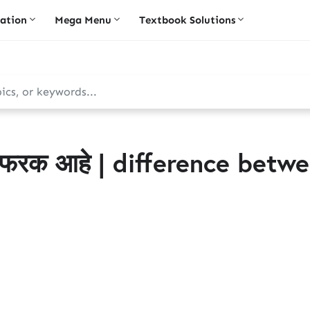
iation
Mega Menu
Textbook Solutions
य फरक आहे | difference betw