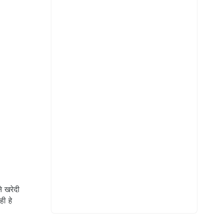
े खरेदी
ी हे