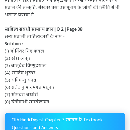
साहित्य ने हिंदी साहित्य को समृद्ध बनाने के साथ-साथ पाठकों को
प्रवास की संस्कृति, संस्कार तथा उस भूभाग के लोगों की स्थिति से भी
अवगत कराया है
साहित्य संबंधी सामान्य ज्ञान | Q 2 | Page 38
अन्य प्रवासी साहित्यकारों के नाम -
Solution :
(१) जोगिंदर सिंह कंवल
(२) स्नेहा ठाकूर
(३) बासुदेव विष्णुदयाल
(४) रामदेव धुरंधर
(५) अभिमन्यु अनत
(६) ब्रजेंद्र कुमार भगत मधुकर
(७) सोमदत्त बखोरी
(८) बेनीमाधो रामखेलावन
11th Hindi Digest Chapter 7 स्वागत है! Textbook
Questions and Answers