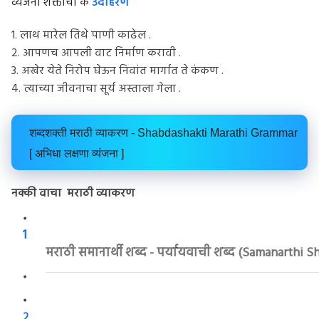
व्यंजना शक्तीची के
उदाहरण
1. लाथ मारेल तिथे पाणी काढेल .
2. आपणच आपली वाट निर्माण करावी .
3. अखेर येते निरोप घेऊन निवांत मार्गात ते कंकण .
4. त्याच्या जीवनाचा सूर्य अस्ताला गेला .
शब्दशक्ती मराठी व्याकरण - Shabdashakti Marathi Grammar
[ अभिधा लक्षणा व्यंजना ]
नक्की वाचा मराठी व्याकरण
1
मराठी समानार्थी शब्द - पर्यायवाची शब्द (Samanarthi S
2