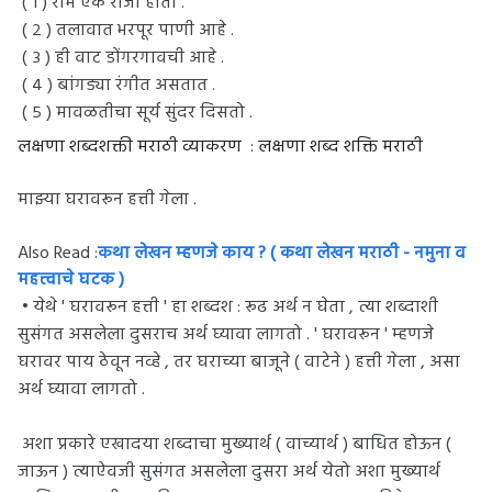
( १ ) राम एक राजा होता .
( २ ) तलावात भरपूर पाणी आहे .
( ३ ) ही वाट डोंगरगावची आहे .
( ४ ) बांगड्या रंगीत असतात .
( ५ ) मावळतीचा सूर्य सुंदर दिसतो .
लक्षणा शब्दशक्ती मराठी व्याकरण : लक्षणा शब्द शक्ति मराठी
माझ्या घरावरून हत्ती गेला .
Also Read :
कथा लेखन म्हणजे काय ? ( कथा लेखन मराठी - नमुना व
महत्त्वाचे घटक )
• येथे ' घरावरून हत्ती ' हा शब्दश : रूढ अर्थ न घेता , त्या शब्दाशी
सुसंगत असलेला दुसराच अर्थ घ्यावा लागतो . ' घरावरून ' म्हणजे
घरावर पाय ठेवून नव्हे , तर घराच्या बाजूने ( वाटेने ) हत्ती गेला , असा
अर्थ घ्यावा लागतो .
अशा प्रकारे एखादया शब्दाचा मुख्यार्थ ( वाच्यार्थ ) बाधित होऊन (
जाऊन ) त्याऐवजी सुसंगत असलेला दुसरा अर्थ येतो अशा मुख्यार्थ