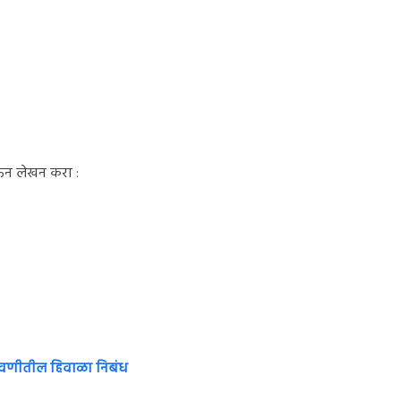
ेऊन लेखन करा :
णीतील हिवाळा निबंध