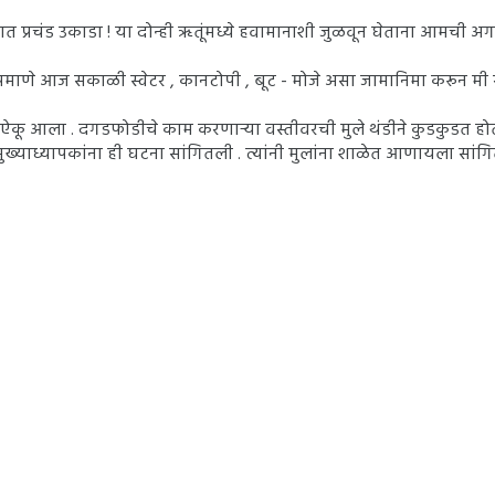
यात प्रचंड उकाडा ! या दोन्ही ऋतूंमध्ये हवामानाशी जुळवून घेताना आमची अ
ीप्रमाणे आज सकाळी स्वेटर , कानटोपी , बूट - मोजे असा जामानिमा करून म
ाज ऐकू आला . दगडफोडीचे काम करणाऱ्या वस्तीवरची मुले थंडीने कुडकुडत 
ख्याध्यापकांना ही घटना सांगितली . त्यांनी मुलांना शाळेत आणायला सांगित