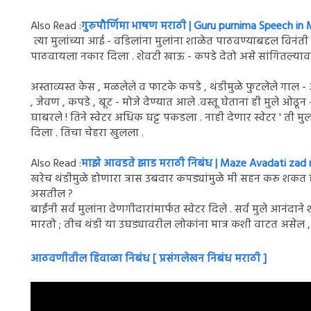
Also Read :
गुरुपौर्णिमा भाषण मराठी | Guru purnima Speech in 
त्या मुलांच्या आई - वडिलांना मुलांना शाळेत पाठवण्याबद्दल विनं
पाठवायला नकार दिला . शेवटी खाऊ - कपडे देतो असे सांगितल्यावर
अस्ताव्यस्त केस , मळलेले व फाटके कपडे , थंडीमुळे फुटलेले गाल - ओ
, जेवण , कपडे , बूट - मोजे देण्यात आले .वस्तू घेताना ही मुले ओढून
घाबरले ! तिने स्वेटर अधिक घट्ट पकडला . नाही देणार स्वेटर ' ती मुलग
दिला . तिचा चेहरा खुलला .
Also Read :
माझे आवडते झाड मराठी निबंध | Maze Avadati zad 
खरेच थंडीमुळे होणारा त्रास उबदार कपड्यांमुळे मी सहन करू शकत 
असतील ?
बाईंनी सर्व मुलांना देणगीदारांमार्फत स्वेटर दिले . सर्व मुले आनं
मारतो ; तीच थंडी या उघड्यावरील लोकांना मात्र कशी वाटत असेल 
आठवणीतील हिवाळा निबंध [ प्रसंगलेखन निबंध मराठी ]