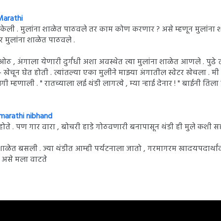
Marathi
ती केली . मुलांना शाळेत पाठवले तर काम कोण करणार ? असे म्हणून मुलांना 
 मुलांना शाळेत पाठवले .
ठ , अंगाला येणारी दुर्गंधी अशा अवस्थेत त्या मुलांना शाळेत आणले . पुढे त
 - खेचून घेत होती . त्यांतल्या एका मुलीने माझ्या अंगातील स्वेटर खेचला . म
ी म्हणाली . " रातच्याला लई थंडी लागत्ये , म्या न्हाई देनार ! " बाईनी तिला
marathi nibhand
होते . पण गार वारा , बोचरी हाडे गोठवणारी बनापासून थंडी ही मुले कशी 
दाने शाळेत बसली . ज्या थंडीत आम्ही पर्यटनाला जातो , गरमागरम खादयपदार्था
, असे मला वाटते