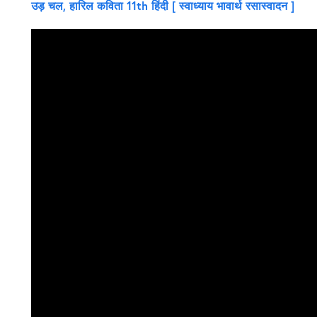
उड़ चल, हारिल कविता 11th हिंदी [ स्वाध्याय भावार्थ रसास्वादन ]