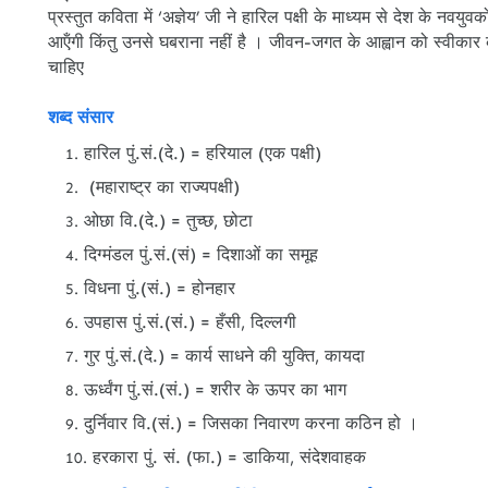
प्रस्‍तुत कविता में ‘अज्ञेय’ जी ने हारिल पक्षी के माध्यम से देश के 
आऍंगी किंतु उनसे घबराना नहीं है । जीवन-जगत के आह्वान को स्‍वीकार क
चाहिए
शब्‍द संसार
हारिल पुं.सं.(दे.) = हरियाल (एक पक्षी)
(महाराष्‍ट्र का राज्‍यपक्षी)
ओछा वि.(दे.) = तुच्छ, छोटा
दिग्मंडल पुं.सं.(सं) = दिशाओं का समूह
विधना पुं.(सं.) = होनहार
उपहास पुं.सं.(सं.) = हँसी, दिल्‍लगी
गुर पुं.सं.(दे.) = कार्य साधने की युक्‍ति, कायदा
ऊर्ध्वंग पुं.सं.(सं.) = शरीर के ऊपर का भाग
दुर्निवार वि.(सं.) = जिसका निवारण करना कठिन हो ।
हरकारा पुं. सं. (फा.) = डाकिया, संदेशवाहक