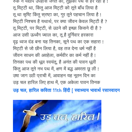
रुक न यद्यपि उपहास जगत का, तुझको पथ से हेर रहा है !
तू मिट्टी था, किंतु आज मिट्टी को तूने बाँध लिया है
तू था सृष्‍टि किंतु स्रष्‍टा का, गुर तूने पहचान लिया है !
मिट्टी निश्चय है यथार्थ, पर क्‍या जीवन केवल मिट्टी है ?
तू मिट्टी, पर मिट्टी, से उठने की इच्छा किसने दी है ?
आज उसी ऊर्ध्वंग ज्‍वाल का, तू है दुर्निवार हरकारा
दृढ़ ध्वज दंड बना यह तिनका, सूने पथ का एक सहारा !
मिट्टी से जो छीन लिया है, वह तज देना धर्म नहीं है
जीवन साधन की अवहेला, कर्मवीर का कर्म नहीं है !
तिनका पथ की धूल स्‍वयंतू, है अनंत की पावन धूली
किंतु आज तूने नभ पथ में, क्षण में बद्ध अमरता छू ली !
उषा जाग उठी प्राची में, आवाहन यह नूतन दिन का
उड़ चल हारिल लिए हाथ में, एक अकेला पावन तिनक
उड़ चल, हारिल कविता 11th हिंदी [ स्वाध्याय भावार्थ रसास्वादन