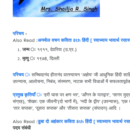
परिचय
-
Also Read :
अनमोल वचन कविता 8th हिंदी [ स्वाध्याय भावार्थ रसास
जन्म ः
१९११, देवरिया (उ.प्र.)
मृत्यु ः
१९७8, दिल्‍ली
परिचय ः
सच्चिदानंद हीरानंद वात्‍स्‍यायन ‘अज्ञेय’ जी आधुनिक हिंदी सा
उपन्यास, आलोचना, निबंध, संस्‍मरण, नाटक सभी विधाओं में सफलतापू
प्रमुख कृतियाँ ः
‘हरी घास पर क्षण भर’, ‘आँगन के पारद्वार’, ‘सागर मुद
संग्रह), ‘शेखरः एक जीवनी’(दो भागों में), ‘नदी के द्वीप’ (उपन्यास), ‘एक ब
‘तार सप्तक’, ‘दूसरा सप्तक’ और ‘तीसरा सप्तक’ (संपादन) आदि ।
Also Read :
डुबा दो अहंकार कविता 8th हिंदी [ स्वाध्याय भावार्थ रस
पद्‌य संबंधी