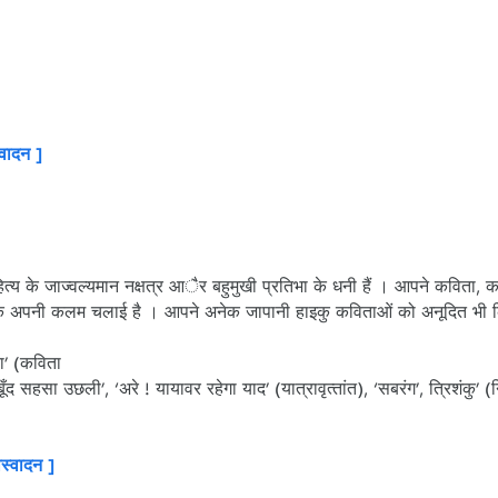
्वादन ]
हित्‍य के जाज्‍वल्‍यमान नक्षत्र आैर बहुमुखी प्रतिभा के धनी हैं । आपने कविता, 
र्वक अपनी कलम चलाई है । आपने अनेक जापानी हाइकु कविताओं को अनूदित भी 
्रा’ (कविता
ूँद सहसा उछली’, ‘अरे ! यायावर रहेगा याद’ (यात्रावृत्‍तांत), ‘सबरंग’, त्रिशंकु’ (
ास्वादन ]