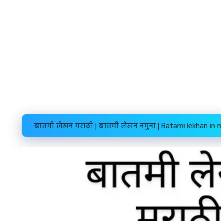
बातमी लेखन मराठी | बातमी लेखन नमुना | Batami lekhan in 