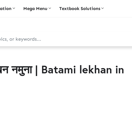
iation
Mega Menu
Textbook Solutions
ेखन नमुना | Batami lekhan in