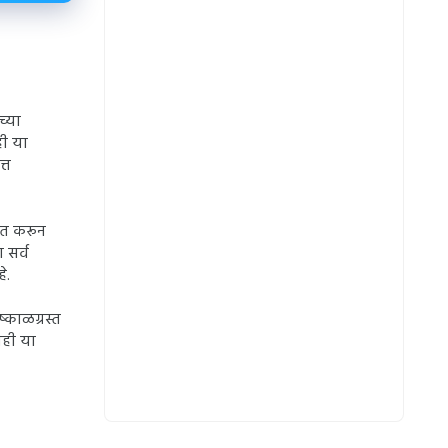
च्या
ही या
्त
हनत करून
 सर्व
े.
्काळग्रस्त
ाही या