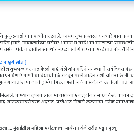
ि कुकुडवाडी गाव पाणीदार झाले. कायम दुष्काळग्रस्त असणारे गाव वळवा
ंदित झाले, गावकऱ्यांच्या बरोबर शहरात व परदेशात राहणाऱ्या ग्रामस्थांनी
रणही तसेच होते. गावातील सानथोर मंडळी आणि शहरात, परदेशात नोकरीनिमित
द माधुर्य ओज ]
ातील दुष्काळावर मात केली आहे. गेले दोन महिने सगळ्यांनी रात्रंदिवस मे
ावरून येणारे पाणी या बंधायांमुळे अडवून परले जाईल अशी योजना केली. या
गावातील पाण्याचे दुर्भिक्ष मिटेल अशी अपेक्षा सर्वत्र व्यक्त केली जात आह
 मिळालं. पाण्याच तुफान आलं. माणसाच्या एकजुटीनं हे साध्य केलं. कायम दुष
हे. गावकऱ्यांबरोबरच शहरात, परदेशात नोकरी करणाऱ्या अनेक ग्रामस्थांच
... मुंबईतील महिला पर्यटकाचा माथेरान येथे दरीत पडून मृत्यू