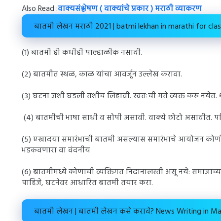
Also Read :
वाक्यसंश्लेषण ( वाक्यांचे प्रकार ) मराठी व्याकरण
बातमी लेखन मराठी 2021 | batmi lekhan in marathi for clas
(१) बातमी ही कधीही पाल्हाळीक नसावी.
(२) बातमीत स्थळ, काळ यांचा आवर्जून उल्लेख करावा.
(३) घटना जशी घडली तशीच लिहावी. स्वतःची मते व्यक्त करू नयेत. थो
(४) बातमीची भाषा साधी व सोपी असावी. वाक्ये छोटो असावीत. परि
(५) एखादया समारंभाची बातमी असल्यास समारंभाचे आयोजन कोणी के
भडकवणारा वा वंदनीय
(६) बातमीमध्ये कोणाची व्यक्तिगत निंदानालस्ती असू नये: समाजाच
पाहिजे, घटनेवर आधारित बातमी तयार करा.
बातमी लेखन | बातमी लेखन कसे करावे? News Writing in Ma