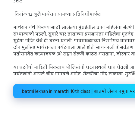
उत्तर:
दिनांक १२ जुलै माथेरान आमच्या प्रतिनिधीमार्फत
माथेरान येथे फिरण्यासाठी आलेल्या मुंबईतील एका महिलेचा सेल्फी 
संध्याकाळी पडली. सुमारे चार तासांच्या प्रयत्नांनंतर महिलेचा मृत
सुईसा पॉईंट येथे ही घटना घडली. पावसाळ्याच्या निसर्गरम्य वाता
दोन मुलींसह माथेरानला पर्यटनाला आले होते. सायंकाळी हे सर्वजण मा
पतीसमवेत कड्याजवळ उभे राहून सेल्फी काढत असताना, जोरदार वान
या घटनेची माहिती मिळताच पोलिसांनी घटनास्थळी धाव घेतली आणि 
पर्यटकांनी आपले जीव गमावले आहेत. सेल्फीचा मोह टाळावा. सुरक्षि
batmi lekhan in marathi 10th class | बातमी लेखन नमुना मर