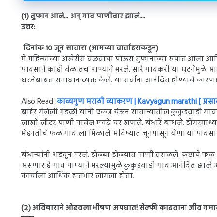
(१) तुफान आलं... अन् गाव पाणीदार झालं....
उत्तर:
दिनांक १० जून सातारा (आमच्या वार्ताहराकडून)
मे महिन्याच्या अखेरीस वळवाचा पाऊस तुफानाच्या रूपात आला आण
पावसाने काही वेळातच पाण्याने भरले. सारे गावकरी या घटनेमुळे आन
घटनेबाबत समाधान व्यक्त केले. या सर्वांना आनंदित होण्याचे का
Also Read :
काव्यगुण मराठी व्याकरण | Kavyagun marathi [ प्रसा
बाहेर गेलेली मंडळी यांनी एकत्र येऊन सातान्यातील कुकुडवाडी गाव
लाखो लीटर पाणी वाचेल एवढे चर खणले. बंधारे बांधले. डोंगरमाथ्य
मेहनतीचे फळ गावाला मिळाले. भविष्यात जूनपासून येणाऱ्या पावसामुळे 
बंधाऱ्यांनी अडवून परलं. डोळ्या डोळ्यात पाणी तराळले. कष्टाचे फळ
असणार हे गाव पाण्याने भरल्यामुळे कुकुडवाडी गाव आनंदित झाले आ
कार्याला आर्थिक हातभार लागला होता.
(२) अविचाराने ओढवला भीषण अपघात! सेल्फी काढताना जीव गमावला .