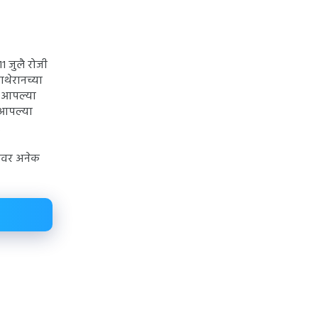
१ जुलै रोजी
ाथेरानच्या
ब आपल्या
ा आपल्या
.
आजवर अनेक