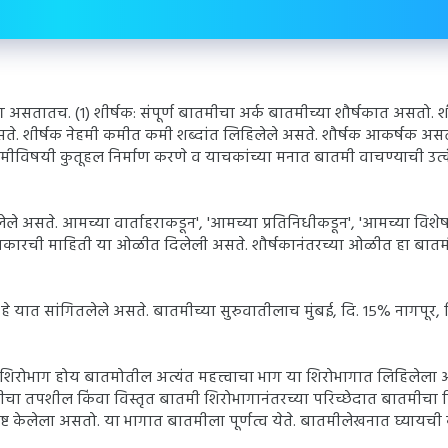
 असतातच. (१) शीर्षक: संपूर्ण बातमीचा अर्क बातमीच्या शौर्षकात असतो. शी
सते. शीर्षक नेहमी कमीत कमी शब्दांत लिहिलेले असते. शौर्षक आकर्षक असते
विषयी कुतूहल निर्माण करणे व याचकांच्या मनात बातमी वाचण्याची उत्कं
ले असते. आमच्या वार्ताहराकडून', 'आमच्या प्रतिनिधीकडून', 'आमच्या विशे
' अशा प्रकारची माहिती या ओळीत दिलेली असते. शौर्षकानंतरच्या ओळीत हा बातम
 यात सांगितलेले असते. बातमीच्या सुरुवातीलाच मुंबई, दि. १५% नागपूर, द
शिरोभाग होय बातमोतील अत्यंत महत्त्वाचा भाग या शिरोभागात लिहिलेला 
मीचा तपशील किंवा विस्तृत बातमी शिरोभागानंतरच्या परिच्छेदात बातमीचा व
्ट केलेला असतो. या भागात बातमीला पूर्णत्व येते. बातमीलेखनात घ्यायची