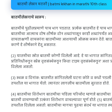
बातमी लेखन मराठी | batmi lekhan in marathi 10th class
बातमीलेखनाचे स्वरूप :
बातमीचे पुढीलप्रमाणे पाच भाग पडतात. प्रत्येक बातमीत हे पाच भाग
बातमीचा आत्माच दोष शीर्षक दोन शब्दांपासून काही शब्दांपर्यंत अ
वाचताक्षणी वाचकांना बातमीच्या आशयाची ओळख करून देते. बातमी
करणे हे शीर्षकाने हेतू असतात.
(२) यातमीचा स्रोत बातमी कोणी दिलेली आहे. हे या भागात सांगितले
प्रतिनिधीकडून स्प्रेस वृत्तसंस्थेकडून किंवा टाइम वृत्तसंस्थेकडून
दिलेला असतो.
(३) स्थळ व दिनांक: बातमीत सांगितलेली घटना कोठे व कधी पडली हे
तपशील या भागात येतो. त्यानंतर लागलीच बातमीला सुरवात होते.
(४) बातमीचा शिरोभाग बातमीचा पहिला परिच्छेद म्हणजे बातमीचा 
बातमी वाचण्याची उत्कंठा शिरोभाग वाचल्यावर पूर्ण होते. (५) बात
तपशील दिलेला असतो. बातमीचा मागचा पुढचा संदर्भ या भागात स्पष