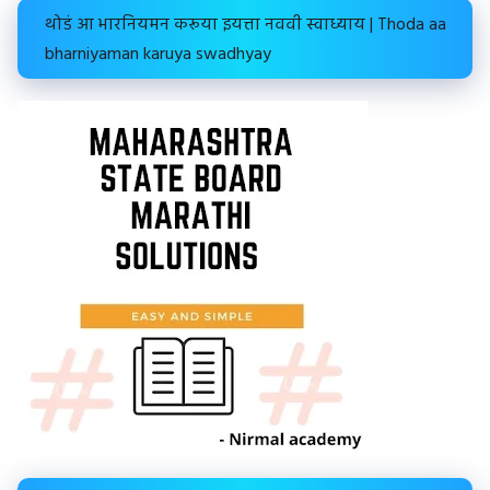
थोडं आ भारनियमन करूया इयत्ता नववी स्वाध्याय | Thoda aa
bharniyaman karuya swadhyay