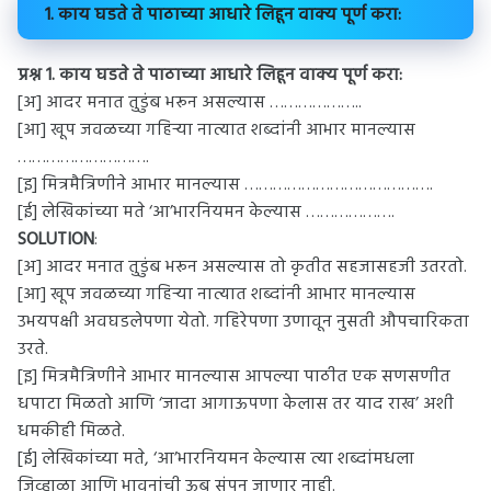
1. काय घडते ते पाठाच्या आधारे लिहून वाक्य पूर्ण करा:
प्रश्न 1. काय घडते ते पाठाच्या आधारे लिहून वाक्य पूर्ण करा:
[अ] आदर मनात तुडुंब भरून असल्यास ………………..
[आ] खूप जवळच्या गहिऱ्या नात्यात शब्दांनी आभार मानल्यास
……………………….
[इ] मित्रमैत्रिणीने आभार मानल्यास ………………………………….
[ई] लेखिकांच्या मते ‘आ’भारनियमन केल्यास ……………….
SOLUTION
:
[अ] आदर मनात तुडुंब भरून असल्यास तो कृतीत सहजासहजी उतरतो.
[आ] खूप जवळच्या गहिऱ्या नात्यात शब्दांनी आभार मानल्यास
उभयपक्षी अवघडलेपणा येतो. गहिरेपणा उणावून नुसती औपचारिकता
उरते.
[इ] मित्रमैत्रिणीने आभार मानल्यास आपल्या पाठीत एक सणसणीत
धपाटा मिळतो आणि ‘जादा आगाऊपणा केलास तर याद राख’ अशी
धमकीही मिळते.
[ई] लेखिकांच्या मते, ‘आ’भारनियमन केल्यास त्या शब्दांमधला
जिव्हाळा आणि भावनांची ऊब संपून जाणार नाही.