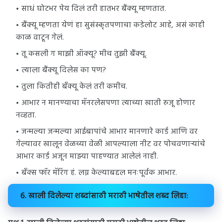
साधं घोटभर पेय दिलं तरी हातभर बैंक्यू म्हणतात.
बैंक्यू म्हणता येणं हा सुसंस्कृतपणाचा कडेलोट आहे, असं काही
काळ वाटून गेलं.
तू कसली ग माझी ऑक्यू? मीच तुझी बैंक्यू.
त्याला बैंक्यू दिलेस का पण?
तुला कितीही बँक्यू केलं तरी कमीच.
आभार न मानण्याचा मॅनरलेसपणा त्याच्या खाती रुजू होणार
नव्हता.
जन्मल्या जन्मल्या आईबापांचे आभार मानणारे कार्ड आणि वर
गेल्यावर खालून वेळच्या वेळी आपल्याला नीट वर पोचवणाऱ्यांचे
आभार कार्ड अजून माझ्या पाहण्यात आलेलं नाही.
बँक्स फॉर मॅरिंग हं. लग्न केल्याबद्दल मनःपूर्वक आभार.
6. खाली दिलेल्या शब्दांसाठी मराठी भाषेतील शब्द लिहा: