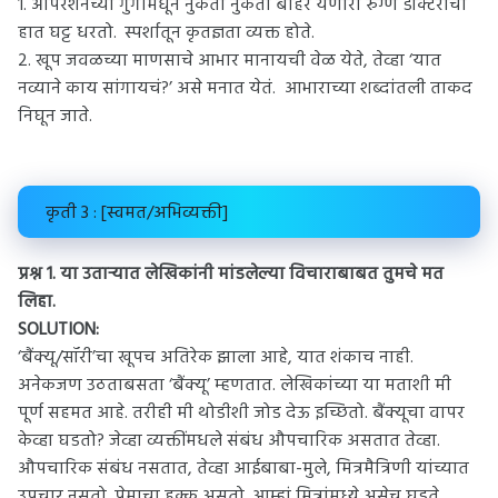
1. ऑपरेशनच्या गुंगीमधून नुकता नुकता बाहेर येणारा रुग्ण डॉक्टरांचा
हात घट्ट धरतो.
स्पर्शातून कृतज्ञता व्यक्त होते.
2. खूप जवळच्या माणसाचे आभार मानायची वेळ येते, तेव्हा ‘यात
नव्याने काय सांगायचं?’ असे मनात येतं.
आभाराच्या शब्दांतली ताकद
निघून जाते.
कृती 3 : [स्वमत/अभिव्यक्ती]
प्रश्न 1.
या उताऱ्यात लेखिकांनी मांडलेल्या विचाराबाबत तुमचे मत
लिहा.
SOLUTION:
‘बैंक्यू/सॉरी’चा खूपच अतिरेक झाला आहे, यात शंकाच नाही.
अनेकजण उठताबसता ‘बैंक्यू’ म्हणतात. लेखिकांच्या या मताशी मी
पूर्ण सहमत आहे. तरीही मी थोडीशी जोड देऊ इच्छितो. बैंक्यूचा वापर
केव्हा घडतो? जेव्हा व्यक्तींमधले संबंध औपचारिक असतात तेव्हा.
औपचारिक संबंध नसतात, तेव्हा आईबाबा-मुले, मित्रमैत्रिणी यांच्यात
उपचार नसतो. प्रेमाचा हक्क असतो. आम्हां मित्रांमध्ये असेच घडते.