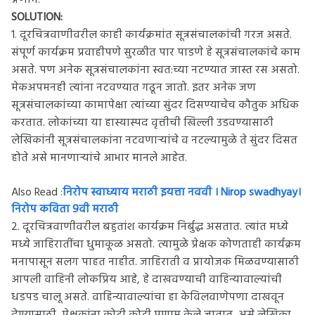
प्रणाम.
SOLUTION:
1. दूरचित्रवाणीवरील काही कार्यक्रमांत सूत्रसंचालकांची गरज असते.
संपूर्ण कार्यक्रम प्रवाहीपणे सुरळीत पार पाडणे हे सूत्रसंचालकांचे काम
असते. पण अनेक सूत्रसंचालकांना स्वत:च्या नटण्यात जास्त रस असतो.
मेकअपमनही त्यांना नटवण्यात गढून जातो. इतर अनेक जण
सूत्रसंचालकांच्या कामापेक्षा त्यांच्या सुंदर दिसण्याचेच कौतुक अधिक
करतात. लोकांच्या या हास्यास्पद वृत्तीची खिल्ली उडवण्यासाठी
लेखिकांनी सूत्रसंचालकांना नटवणाऱ्यांचे व नटल्यामुळे ते सुंदर दिसत
होते असे मानणाऱ्यांचे आभार मानले आहेत.
Also Read :
निरोप स्वाध्याय मराठी इयत्ता नववी । Nirop swadhyay।
निरोप कविता 9वी मराठी
2. दूरचित्रवाणीवरील बहुतांश कार्यक्रम निर्बुद्ध असतात. त्यांत मध्ये
मध्ये जाहिरातींचा धुमाकूळ असतो. त्यामुळे प्रेक्षक कोणताही कार्यक्रम
मनापासून सलग पाहत नाहीत. जाहिराती व प्रायोजक मिळवण्यासाठी
आपली वाहिनी लोकप्रिय आहे, हे दाखवण्याची वाहिन्यावाल्यांची
धडपड चालू असते. वाहिन्यावाल्यांचा हा केविलवाणेपणा दाखवून