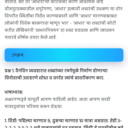
जातात. खरे तर ‘आभारा’ची काटकसर करणे आवश्यक आहे.
वीजपुरवठ्यातील अपुरेपणा, ‘आभार’ इत्यादी शब्दांची उधळण या दोन
विपरीत स्थितींचा निर्देश करण्यासाठी आणि ‘आभार’ मानण्याबाबत
लोकांनी विवेक बाळगावा म्हणून ‘भार’ - ‘आभार’ या शब्दांची कोटी
करीत लेखिकांनी ‘आभारनियमन’ हा शब्द घडवला आणि त्यावरून
पाठाचे शीर्षक तयार केले आहे.
उपक्रम:
प्रश्न 1.
दैनंदिन व्यवहारात शब्दांच्या रचनेमुळे निर्माण होणाऱ्या
विनोदाची उदाहरणे शोधा व वर्गात त्यांचे सादरीकरण करा.
भाषाभ्यास:
अक्षरगणवृत्ते यापूर्वी आपण पाहिली आहेत. आता आपण काही
मात्रावृत्तांचा परिचय करून घेऊया.
1. दिंडी: पहिल्या चरणात 9, दुसऱ्या चरणात 10 मात्रा असतात. तेही 3-