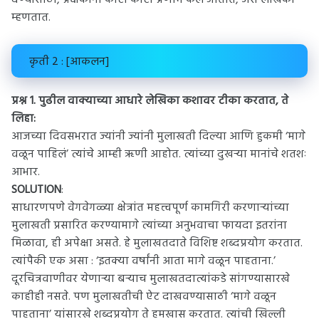
देण्यासाठी, प्रेक्षकांना कोटी कोटी प्रणाम केले जातात, असे लेखिका
म्हणतात.
कृती 2 : [आकलन]
प्रश्न 1.
पुढील वाक्याच्या आधारे लेखिका कशावर टीका करतात, ते
लिहा:
आजच्या दिवसभरात ज्यांनी ज्यांनी मुलाखती दिल्या आणि हुकमी ‘मागे
वळून पाहिलं’ त्यांचे आम्ही ऋणी आहोत. त्यांच्या दुखऱ्या मानांचे शतशः
आभार.
SOLUTION
:
साधारणपणे वेगवेगळ्या क्षेत्रांत महत्त्वपूर्ण कामगिरी करणाऱ्यांच्या
मुलाखती प्रसारित करण्यामागे त्यांच्या अनुभवाचा फायदा इतरांना
मिळावा, ही अपेक्षा असते. हे मुलाखतदाते विशिष्ट शब्दप्रयोग करतात.
त्यांपैकी एक असा : ‘इतक्या वर्षांनी आता मागे वळून पाहताना.’
दूरचित्रवाणीवर येणाऱ्या बऱ्याच मुलाखतदात्यांकडे सांगण्यासारखे
काहीही नसते. पण मुलाखतीची ऐट दाखवण्यासाठी ‘मागे वळून
पाहताना’ यांसारखे शब्दप्रयोग ते हमखास करतात. त्यांची खिल्ली