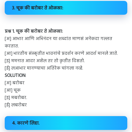
3. चूक की बरोबर ते ओळखा:
प्रश्न 1.
चूक की बरोबर ते ओळखा:
[अ] आभार आणि अभिनंदन या शब्दांत माणसं अनेकदा गल्लत
करतात.
[आ] भारतीय संस्कृतीत भावनांचे प्रदर्शन करणे आदर्श मानले जाते.
[इ] ममनात आदर असेल तर तो कृतीत दिसतो.
[ई] लआभार मानण्याचा अतिरेक चांगला नव्हे.
SOLUTION
:
[अ] बरोबर
[आ] चूक
[इ] मबरोबर.
[ई] लबरोबर
4. कारणे लिहा.