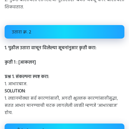
2. नुकतं बोलायला लागलेल्या मुलालाही ‘बँक्स-र्थंक्यू’ वगैरे बोलायला
शिकवतात.
उतारा क्र. 2
1. पुढील उतारा वाचून दिलेल्या सूचनांनुसार कृती करा:
कृती 1 : [आकलन]
प्रश्न 1.
संकल्पना स्पष्ट करा:
1. आभारबाज.
SOLUTION
:
1. लहानमोठ्या सर्व कारणांसाठी, अगदी क्षुल्लक कारणांसाठीसुद्धा,
सतत आभार मानण्याची चटक लागलेली व्यक्ती म्हणजे ‘आभारबाज’
होय.