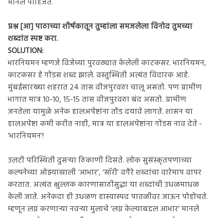
मानले पाहिजेत.
प्रश्न [आ]
पाठाच्या शीर्षकातून तुम्हांला समजलेला विनोद तुमच्या
शब्दांत स्पष्ट करा.
SOLUTION:
भारनियमन म्हणजे विजेच्या पुरवठ्यात केलेली काटकसर. भारनियमन,
काटकसर हे गोंडस शब्द झाले. वस्तुस्थिती अत्यंत विदारक आहे.
मुंबईसारख्या शहरात 24 तास वीजपुरवठा चालू असतो. पण ग्रामीण
भागात मात्र 10-10, 15-15 तास वीजपुरवठा बंद असतो. ग्रामीण
जनतेला यामुळे अनेक हालअपेष्टांना तोंड दयावे लागते. शासन या
हालअपेष्टा कमी करीत नाही, मात्र या हालअपेष्टांना गोंडस नाव देते -
‘भारनियमन’!
उलटी परिस्थिती दुसऱ्या ठिकाणी दिसते. लोक सुसंस्कृतपणाच्या
कल्पनेच्या ओझ्याखाली ‘आभार’, ‘सॉरी’ वगैरे शब्दांचा वारेमाप वापर
करतात. अत्यंत क्षुल्लक कारणासाठीसुद्धा या शब्दांची उधळमाधळ
केली जाते. अनेकदा ही उधळण हास्यास्पद पातळीवर जाऊन पोहोचते.
म्हणून लग्न करणाऱ्या नवऱ्या मुलाचे ‘लग्न केल्याबद्दल आभार’ मानले