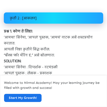
कृती 2 : [आकलन]
प्रश्न 1.
कोण ते लिहा:
‘आमचा’ सिनेमा, ‘आपलं’ पुस्तक, ‘आमचं’ नाटक असे शब्दप्रयोग
करतात.
आपली निष्ठा कृतीने सिद्ध करील.
“बँक्स फॉर मॅरिंग हं,” असे बोलणारा.
SOLUTION:
‘आमचा’ सिनेमा : दिग्दर्शक - नटमंडळी
‘आपलं’ पुस्तक : लेखक - प्रकाशक
‘आमचं’ नाटक : लेखक - दिग्दर्शक.
Welcome to Nirmal Academy! May your learning journey be
लेखक.
filled with growth and success!
नवऱ्या मुलाचा मित्र.
Start My Growth!
प्रश्न 2.
जोडीजोडीने व्यवहार करावे लागणाऱ्या तुम्हाला माहीत