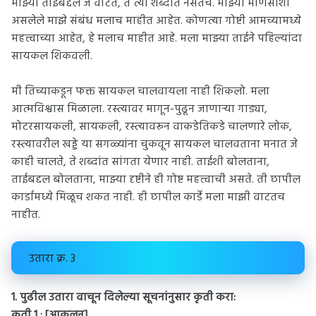
माझ्या ताईबद्दल जे वाटते, ते त्या शब्दांत नसतेच. माझ्या माणसांशी
असलेले माझे संबंध मलाच माहीत आहेत. कोणत्या गोष्टी आमच्यामध्ये
महत्त्वाच्या आहेत, हे मलाच माहीत आहे. मला माझ्या ताईने पहिल्यांदा
सायकल शिकवली.
मी तिच्याकडून फक्त सायकल चालवायला नाही शिकलो. मला
आत्मविश्वास मिळाला. रस्त्यावर मागून-पुढून जाणाऱ्या गाड्या,
मोटरसायकली, सायकली, रस्त्यावरून वाकडेतिकडे चालणारे लोक,
रस्त्यावरील खड्डे या सगळ्यांना चुकवून सायकल चालवताना मनात जे
काही चालते, ते शब्दांत सांगता येणार नाही. ताईशी बोलताना,
ताईबद्दल बोलताना, माझ्या दृष्टीने ही गोष्ट महत्त्वाची असते. ती छापील
कार्डामध्ये मिळूच शकत नाही. ही छापील कार्डे मला माझी वाटतच
नाहीत.
उतारा क्र. 3
1. पुढील उतारा वाचून दिलेल्या सूचनांनुसार कृती करा:
कृती 1 : [आकलन]