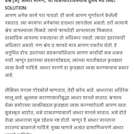
प्रश्न [अ]
‘आभार मानणे,’ या शिष्टाचाराविषयीचे तुमचे मत लिहा.
SOLUTION:
आपण अनेक कामे पार पाडतो. ही कामे आपण पूर्णांशाने केलेली
नसतात. त्या कामांना अनेकांचा हातभार लागलेला असतो. तरी कामाचे
श्रेय आपल्याला मिळते. त्याचे फायदेही आपल्याला मिळतात.
वास्तविक आपल्या एकट्याचा तो अधिकार नसतो. त्यावर इतरांचाही
अधिकार असतो. पण श्रेय व फायदे मात्र आपण एकटेच घेतो. हे
अनुचित होय. इतरांच्या सहकार्याशिवाय आपण काहीही करू शकत
नाही. म्हणून इतरांच्या सहकार्याबद्दल, त्यांच्या मदतीबद्दल कृतज्ञता
व्यक्त केली पाहिजे. आभार मानणे हा कृतज्ञता व्यक्त करण्याचाच प्रकार
आहे.
लेखिका मंगला गोडबोले म्हणतात, तेही खरेच आहे. आभाराचा अतिरेक
चालू आहे. क्षुल्लक कारणासाठीसुद्धा आभार मानले जातात. बऱ्याच
वेळा समोरच्या व्यक्तीबद्दल कृतज्ञता व्यक्त करण्याऐवजी आपण स्वतः
सुसंस्कृत आहोत, असे दाखवण्यासाठी आभार मानले जातात. असे होते
तेव्हा आभाराचा मूळ उद्देशच नष्ट होतो. म्हणून है आभार मानताना
तारतम्य बाळगले पाहिजे. मुख्य म्हणजे अत्यंत प्रामाणिकपणे आभार