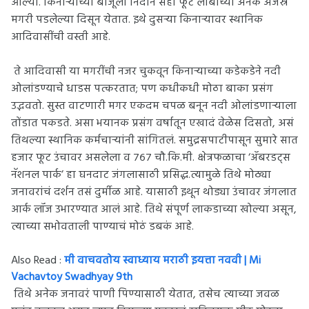
आल्या. किनाऱ्याच्या बाजूला निदान सहा फूट लांबीच्या अनेक अजस्र
मगरी पडलेल्या दिसून येतात. इथे दुसऱ्या किनाऱ्यावर स्थानिक
आदिवासींची वस्ती आहे.
ते आदिवासी या मगरींची नजर चुकवून किनाऱ्याच्या कडेकडेने नदी
ओलांडण्याचे धाडस पत्करतात; पण कधीकधी मोठा बाका प्रसंग
उद्भवतो. सुस्त वाटणारी मगर एकदम चपळ बनून नदी ओलांडणाऱ्याला
तोंडात पकडते. असा भयानक प्रसंग वर्षातून एखादं वेळेस दिसतो, असं
तिथल्या स्थानिक कर्मचाऱ्यांनी सांगितलं. समुद्रसपाटीपासून सुमारे सात
हजार फूट उंचावर असलेला व ७६७ चौ.कि.मी. क्षेत्रफळाचा ‘ॲबरडट्स
नॅशनल पार्क’ हा घनदाट जंगलासाठी प्रसिद्ध.त्यामुळे तिथे मोठ्या
जनावरांचं दर्शन तसं दुर्मीळ आहे. यासाठी इथून थोड्या उंचावर जंगलात
आर्क लॉज उभारण्यात आलं आहे. तिथे संपूर्ण लाकडाच्या खोल्या असून,
त्याच्या सभोवताली पाण्याचं मोठं डबकं आहे.
Also Read :
मी वाचवतोय स्वाध्याय मराठी इयत्ता नववी | Mi
Vachavtoy Swadhyay 9th
तिथे अनेक जनावरं पाणी पिण्यासाठी येतात, तसेच त्याच्या जवळ