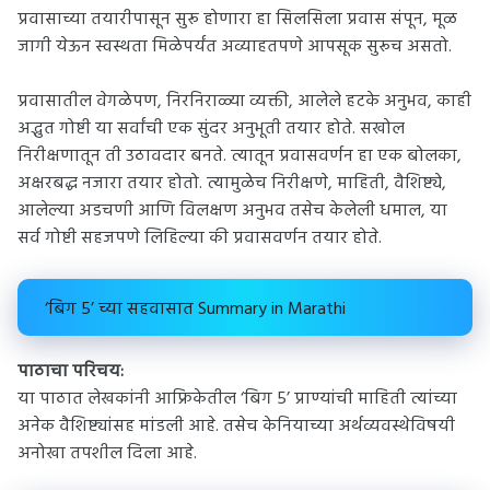
प्रवासाच्या तयारीपासून सुरू होणारा हा सिलसिला प्रवास संपून, मूळ
जागी येऊन स्वस्थता मिळेपर्यंत अव्याहतपणे आपसूक सुरूच असतो.
प्रवासातील वेगळेपण, निरनिराळ्या व्यक्ती, आलेले हटके अनुभव, काही
अद्भुत गोष्टी या सर्वांची एक सुंदर अनुभूती तयार होते. सखोल
निरीक्षणातून ती उठावदार बनते. त्यातून प्रवासवर्णन हा एक बोलका,
अक्षरबद्ध नजारा तयार होतो. त्यामुळेच निरीक्षणे, माहिती, वैशिष्ट्ये,
आलेल्या अडचणी आणि विलक्षण अनुभव तसेच केलेली धमाल, या
सर्व गोष्टी सहजपणे लिहिल्या की प्रवासवर्णन तयार होते.
‘बिग 5’ च्या सहवासात Summary in Marathi
पाठाचा परिचय:
या पाठात लेखकांनी आफ्रिकेतील ‘बिग 5’ प्राण्यांची माहिती त्यांच्या
अनेक वैशिष्ट्यांसह मांडली आहे. तसेच केनियाच्या अर्थव्यवस्थेविषयी
अनोखा तपशील दिला आहे.