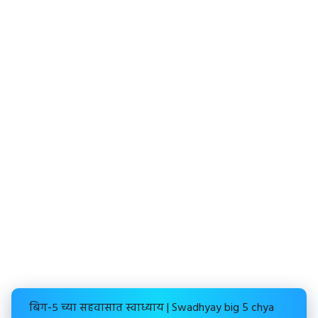
बिग-५ च्या सहवासात स्वाध्याय | Swadhyay big 5 chya