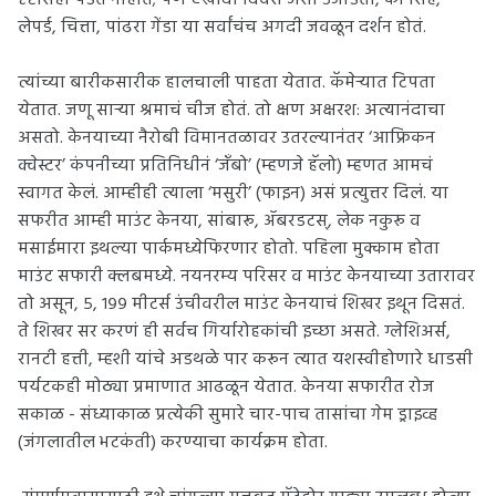
दृष्टीसही पडत नाहीत; पण एखादा दिवस असा उजाडतो, की सिंह,
लेपर्ड, चित्ता, पांढरा गेंडा या सर्वांचंच अगदी जवळून दर्शन होतं.
त्यांच्या बारीकसारीक हालचाली पाहता येतात. कॅमेऱ्यात टिपता
येतात. जणू साऱ्या श्रमाचं चीज होतं. तो क्षण अक्षरश: अत्यानंदाचा
असतो. केनयाच्या नैरोबी विमानतळावर उतरल्यानंतर ‘आफ्रिकन
क्वेस्टर’ कंपनीच्या प्रतिनिधीनं ‘जँबो’ (म्हणजे हॅलो) म्हणत आमचं
स्वागत केलं. आम्हीही त्याला ‘मसुरी’ (फाइन) असं प्रत्युत्तर दिलं. या
सफरीत आम्ही माउंट केनया, सांबारू, ॲबरडटस्, लेक नकुरू व
मसाईमारा इथल्या पार्कमध्येफिरणार होतो. पहिला मुक्काम होता
माउंट सफारी क्लबमध्ये. नयनरम्य परिसर व माउंट केनयाच्या उतारावर
तो असून, ५, १९९ मीटर्स उंचीवरील माउंट केनयाचं शिखर इथून दिसतं.
ते शिखर सर करणं ही सर्वच गिर्यारोहकांची इच्छा असते. ग्लेशिअर्स,
रानटी हत्ती, म्हशी यांचे अडथळे पार करून त्यात यशस्वीहोणारे धाडसी
पर्यटकही मोठ्या प्रमाणात आढळून येतात. केनया सफारीत रोज
सकाळ - संध्याकाळ प्रत्येकी सुमारे चार-पाच तासांचा गेम ड्राइव्ह
(जंगलातील भटकंती) करण्याचा कार्यक्रम होता.