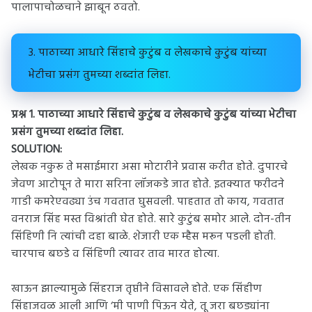
पालापाचोळचाने झाबून ठवतो.
3. पाठाच्या आधारे सिंहाचे कुटुंब व लेखकाचे कुटुंब यांच्या
भेटीचा प्रसंग तुमच्या शब्दांत लिहा.
प्रश्न 1. पाठाच्या आधारे सिंहाचे कुटुंब व लेखकाचे कुटुंब यांच्या भेटीचा
प्रसंग तुमच्या शब्दांत लिहा.
SOLUTION:
लेखक नकुरू ते मसाईमारा असा मोटारीने प्रवास करीत होते. दुपारचे
जेवण आटोपून ते मारा सरिना लॉजकडे जात होते. इतक्यात फरीदने
गाडी कमरेएवढ्या उंच गवतात घुसवली. पाहतात तो काय, गवतात
वनराज सिंह मस्त विश्रांती घेत होते. सारे कुटुंब समोर आले. दोन-तीन
सिंहिणी नि त्यांची दहा बाळे. शेजारी एक म्हैस मरून पडली होती.
चारपाच बछडे व सिंहिणी त्यावर ताव मारत होत्या.
खाऊन झाल्यामुळे सिंहराज तृप्तीने विसावले होते. एक सिंहीण
सिंहाजवळ आली आणि ‘मी पाणी पिऊन येते, तू जरा बछड्यांना