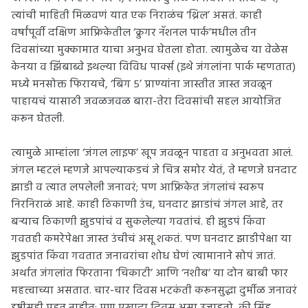
त्यांची माहिती मिळवणं यात एक निराळंच ‘थ्रिल’ असतं. काही
वर्षांपूर्वी दक्षिण आफ्रिकेतील ‘क्रुगर नॅशनल पार्क’मधील तीन
दिवसांच्या मुक्कामात याचा अनुभव घेतला होता. त्यामुळेच या वेळेस
केनया व झिंबाब्वे इथल्या विविध पार्क्स (इथे जंगलांना पार्क म्हणतात)
मध्ये मनसोक्त फिरायचे, ‘बिग ५’ प्राण्यांना जास्तीत जास्त जवळून
पाहायचं यासाठी जवळजवळ बारा-तेरा दिवसांची सहल आयोजित
करून घेतली.
त्यामुळे आम्हांला ‘जंगल लाइफ’ खूप जवळून पाहता व अनुभवता आलं.
जंगल म्हटलं म्हणजे आपल्याकडचं जे चित्र समोर येतं, ते म्हणजे घनदाट
झाडी व त्यात लपलेली जनावरं; पण आफ्रिकेत जंगलांचं स्वरूप
निरनिराळं आहे. काही ठिकाणी उंच, घनदाट झाडांचं जंगल आहे, तर
बऱ्याच ठिकाणी झुडपांचं व सुकलेल्या गवतांचं. ही झुडपं किंवा
गवतही कमरेपेक्षा जास्त उंचीचं असू शकतं. पण घनदाट झाडीपेक्षा या
झुडपांत किंवा गवतात जनावरांचा शोध घेणं त्यामानाने सोपं जातं.
अर्थात जंगलांत फिरताना ‘चिकाटी’ आणि ‘नशीब’ या दोन बाबी फार
महत्त्वाच्या असतात. चार-चार दिवस भटकंती करूनसुद्धा दुर्मीळ जनावरं