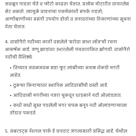
जवळून पाहता येते व फोटो काढता येतात. प्रत्येक मोटारीत वायरलेस
सेट असतो. त्यामुळे वाहनांचा एकमेकांशी संपर्क राहतो;
आणीबाणीच्या प्रसंगी उपयोग होतो व जनावरांच्या ठिकाणांच्या सूचना
देता येतात.
4. वासोनैरो नदीच्या काठी वसलेले ‘सरोवा साभा लॉज’ची रचना
आकर्षक आहे. जणू झाडांवर उभारलेली पंचतारांकित झोपडी. वासोनैरो
नदीची वैशिष्ट्ये:
तिच्यात जवळजवळ सहा फूट लांबीच्या अजस्र शेकडो मगरी
आहेत.
दुसऱ्या किनाऱ्यावर स्थानिक आदिवासींची वस्ती आहे.
आदिवासी मगरींच्या नजरा चुकवून धाडसाने नदी ओलांडतात.
कधी कधी सुस्त पडलेली मगर चपळ बनून नदी ओलांडणाऱ्याला
तोंडात पकडते.
5. अंबरडट्स नॅशनल पार्क हे घनदाट जंगलासाठी प्रसिद्ध आहे. येथील