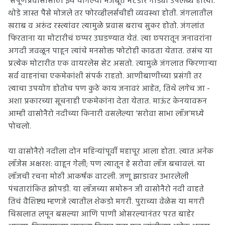
संपूर्णप्रवासासाठी इथे चांगल्या मजबूत मॅटेडोर गाड्या उपलब्ध होत्या.
थोडे जास्त पैसे मोजले तर फोरव्हीलर्सचीही व्यवस्था होती. जंगलातील
खराब व अरुंद रस्त्यांवर त्यामुळे प्रवास बराच सुकर होतो. जंगलांत
फिरताना या मोटारीचं छप्पर उघडण्यात येतं. त्या छपरातून जनावरांना
अगदी जवळून पाहून त्यांचे मनसोक्त फोटोही काढता येतात. तसंच या
प्रत्येक मोटारीत एक वायरलेस सेट असतो. त्यामुळे जंगलात फिरणाऱ्या
सर्व वाहनांचा एकमेकांशी संपर्क राहतो. आणीबाणीच्या प्रसंगी तर
त्याचा उपयोग होतोच पण कुठे काय जनावरं आहेत, तिथे लगेच जा -
अशा प्रकारच्या सूचनाही एकमेकांना देता येतात. माऊंट केनयावरून
आम्ही वासोनैरो नदीच्या किनारी वसलेल्या ‘सरोवा साभा लॉज’मध्ये
पोचलो.
या
वासोनैरो नदीला दोन महिन्यांपूर्वी महापूर आला होता. त्यात अनेक
लॉजेस अक्षरश: वाहून गेली; पण त्यातून हे सरोवा लॉज बचावलं. या
लॉजची रचना मोठी आकर्षक वाटली. जणू झाडावर उभारलेली
पंचतारांकित झोपडी. या लॉजच्या समोरून जी वासोनैरो नदी वाहते
तिचं वैशिष्ट्य म्हणजे त्यातील शेकडो मगरी. पुराच्या वेळेस या मगरी
चिखलात लपून बसल्या आणि पाणी ओसरल्यानंतर परत बाहेर