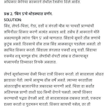
अधिकार केनिया सरकारने तेथील रेंजर्सना दिले आहेत.
प्रश्न 2. ‘बिग 5’चे थोडक्यात वर्णन.
SOLUTION:
सिंह, लेपर्ड-चित्ता, गेंडा, हत्ती व जंगली म्हैस या पाचही प्राण्यांची
जमिनीवर शिकार करणे अत्यंत अवघड आहे. तसेच ते आकाराने मोठे
असल्यामुळे त्यांना ‘बिग 5’ असे म्हणतात. सिंहाचे सुमारे तीस जणांचे
कुटुंब असते. दिवसाचे वीस तास सिंह आळसावून पडलेला असतो. तो
क्वचित शिकार करतो. सिंहाला जंगलात एकही शत्रू नाही. सिंहाचा
एकमेव शत्रू माणूस होय. लेपर्डची शेपटी लांब व टोकापासून
मध्यापर्यंत तिच्यावर ठिपके असतात.
लेपर्ड सूर्यास्ताच्या वेळी किंवा रात्री शिकार करतो. तो सावजाला ओढत
झाडावर नेतो. त्याचे आयुष्य वीस वर्षे असते. त्याच्या कातडीला
आंतरराष्ट्रीय बाजारपेठेत जबरदस्त मागणी आहे. चित्ता हा सर्वांत
अतिचपळ प्राणी ताशी 100 किमी वेगाने पळतो. त्याची शिकार
करण्याची पद्धत वेगळी आहे. तो सावजाजवळ दबकत जातो, एकदम
हल्ला करतो व गुदमरून मारतो. शिकार खायची नसेल, तर ती