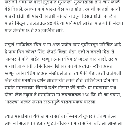
फरीदने अचानक गाडी झुडपात घुसवली. सुरुवातीला तीन-चार काळे
गेंडे दिसले. त्यांच्या मागे पांढरा गेंडा चरत होता. त्याची कातडी अगदी
पांढरी होती. ही पांढरी कातडी चांगलीच उठून दिसत होती. काळे व
पांढरे मिळून जवळजवळ ८० गेंडे या पार्कमध्ये आहेत. पांढऱ्यांची संख्या
मात्र जेमतेम १५ ते २० इतकीच आहे.
संपूर्ण आफ्रिकेत ‘बिग ५’ हा शब्द प्रयोग फार पूर्वीपासून परिचित आहे.
हे पाच बिग कोण? सिंह, लेपर्ड-चित्ता, गेंडा, हत्ती व जंगली म्हैस. ते
आकाराने मोठे आहेत. म्हणून त्यांना ‘बिग ५’ म्हटलं जात नाही, तर या
पाचही प्राण्यांची जमिनीवरून शिकार करणं अत्यंत कठीण असतं
म्हणून त्यांना ‘बिग ५’ असं संबोधलं जातं. त्यांपैकी गेंडा, हत्ती व जंगली
म्हैस यांचं मनसोक्त दर्शन आत्तापर्यंत झालं होतं. राहिलेल्या दोन पण
सर्वांत महत्त्वाच्या ‘बिग’चे दर्शन होणार की नाही? हा महत्त्वाचा प्रश्न
होता. लेक नकुरू ते मसाईमारा हा जवळजवळ ३५० कि. मी. चा प्रवास,
आतल्या अत्यंत खराब रस्त्यामुळे त्रासदायकच वाटला.
त्यात मसाईमारा येथील मारा सरोवा कॅम्पमध्ये दुपारचं जेवण घेऊन
आणखी सव्वापाच हजार फूट उंचीवरच्या मारा सरिना लॉजला आम्हांला