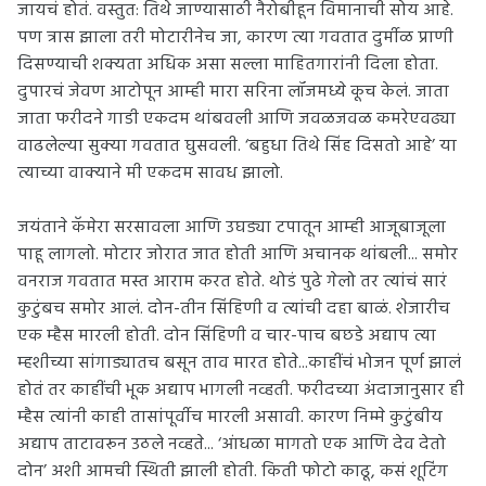
जायचं होतं. वस्तुत: तिथे जाण्यासाठी नैरोबीहून विमानाची सोय आहे.
पण त्रास झाला तरी मोटारीनेच जा, कारण त्या गवतात दुर्मीळ प्राणी
दिसण्याची शक्यता अधिक असा सल्ला माहितगारांनी दिला होता.
दुपारचं जेवण आटोपून आम्ही मारा सरिना लॉजमध्ये कूच केलं. जाता
जाता फरीदने गाडी एकदम थांबवली आणि जवळजवळ कमरेएवढ्या
वाढलेल्या सुक्या गवतात घुसवली. ‘बहुधा तिथे सिंह दिसतो आहे’ या
त्याच्या वाक्याने मी एकदम सावध झालो.
जयंताने कॅमेरा सरसावला आणि उघड्या टपातून आम्ही आजूबाजूला
पाहू लागलो. मोटार जोरात जात होती आणि अचानक थांबली... समोर
वनराज गवतात मस्त आराम करत होते. थोडं पुढे गेलो तर त्यांचं सारं
कुटुंबच समोर आलं. दोन-तीन सिंहिणी व त्यांची दहा बाळं. शेजारीच
एक म्हैस मारली होती. दोन सिंहिणी व चार-पाच बछडे अद्याप त्या
म्हशीच्या सांगाड्यातच बसून ताव मारत होते...काहींचं भोजन पूर्ण झालं
होतं तर काहींची भूक अद्याप भागली नव्हती. फरीदच्या अंदाजानुसार ही
म्हैस त्यांनी काही तासांपूर्वीच मारली असावी. कारण निम्मे कुटुंबीय
अद्याप ताटावरून उठले नव्हते... ‘आंधळा मागतो एक आणि देव देतो
दोन’ अशी आमची स्थिती झाली होती. किती फोटो काढू, कसं शूटिंग