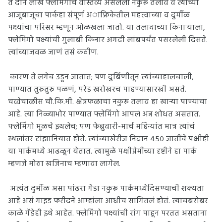
ते दोन लाख फ्लेमिंगोंचं वास्तव्य असलेला नकुरू तलाव व त्याच्या
आजूबाजूचा पार्कहा संपूर्ण अाफ्रिकेतील महत्त्वाच्या व दुर्मीळ
पक्ष्यांचा परिसर म्हणून ओळखला जातो. या तलावाच्या किनाऱ्याला,
फ्लेमिंगो पक्ष्यांची गुलाबी किनार अगदी लांबपर्यंत पसरलेली दिसते.
त्यांच्याजवळ जाणं तसं कठीण.
कारण ते लगेच उडून जातात; पण दुर्बिणीतून त्यांच्याहालचाली,
पाण्यात तुरुतुरु पळणं, परेड खरोखरच पाहण्यासारखी असते.
चव्वेचाळीस चौ.कि.मी. क्षेत्रफळाचा नकुरू तलाव हा खाऱ्या पाण्याचा
आहे. त्या निळ्याभोर पाण्यात फ्लेमिंगो आपलं अन्न शोधत असतात.
फ्‍लेमिंगो मूळचे इथलेच; पण फेब्रुवारी-मार्च महिन्यांत मात्र त्यांचं
स्थलांतर टांझानियात होते. त्यांच्याखेरीज निदान ४५० जातींचे पक्षीही
या पार्कमध्ये आढळून येतात. त्यामुळे पक्षीप्रेमींच्या दृष्टीने हा पार्क
म्हणजे मोठा खजिनाच म्हणावा लागेल.
अत्यंत दुर्मीळ असा पांढरा गेंडा नकुरू पार्कमध्येदिसण्याची शक्यता
आहे असं गाइड फरीदने आम्हांला आधीच सांगितलं होतं. त्याचबरोबर
काळे गेंडेही इथे आहेत. फ्लेमिंगो पक्ष्यांची रांग पाहून परतत असताना