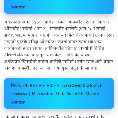
Solution
जयप्रकाश प्रधान (१९५१) : प्रसिद्ध लेखक. ‘ऑफबीट भटकंती’ (भाग १),
‘ऑफबीट भटकंती’ (भाग २), ‘ऑफबीट भटकंती’ (भाग ३), ‘अनोखी
सफर’, ‘बातमी मागची बातमी’ (बातम्या मिळविण्यामागचं रंजक नाट्य)
इत्यादी पुस्तके प्रसिद्ध. ऑफबीट भटकंती यांवर त्यांचे दृकश्राव्य
कार्यक्रमही सादर होतात. आफ्रिकेतील ‘बिग ५’ प्राण्यांची विविध
वैशिष्ट्ये लेखकाने पाठातून व्यक्त केली आहेत. केनयाच्या
अर्थव्यवस्थेविषयीची पाठात आलेली माहिती अत्यंत रंजक आहे. प्रस्तुत
पाठ हा ‘ऑफबीट भटकंती’ भाग १ या पुस्तकांतून घेतला आहे.
बिग-५ च्या सहवासात स्वाध्याय | Swadhyay big 5 chya
sahavasat| Maharashtra State Board 9th Marathi
Solution
जंगलांचा फेरफटका मारणं, त्यातील दुर्मीळ जनावरांचा शोध घेणं,