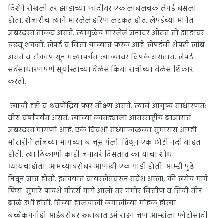
दिशेने रोखली तर झाडाच्या फांदीवर एक लांबलचक लेपर्ड बसला
होता. शेजारीच त्याने मारलेलं हरिण लटकत होतं. लेपर्डच्या मानेत
जबरदस्त ताकद असते. त्यामुळेच मारलेलं जनावर ओढत तो झाडावर
चढवू शकतो. लेपर्ड व चित्ता यांच्यात फरक आहे. लेपर्डची शेपटी लांब
असते व टोकापासून मध्यापर्यंत त्याच्यावर ठिपके असतात. लेपर्ड
सर्वसाधारणपणे सूर्यास्ताच्या वेळेस किंवा रात्रीच्या वेळेस शिकार
करतो.
त्याची दृष्टी व श्रवणेंद्रिय फार तीक्ष्ण असते. त्याचं आयुष्य साधारणत:
वीस वर्षांपर्यंत असतं. त्याच्या कातड्याला आंतरराष्ट्रीय बाजारात
जबरदस्त मागणी आहे. एके दिवशी संध्याकाळच्या सुमारास आम्ही
मोटारीने लॉजच्या मागच्या बाजूस गेलो. तिथून एक छोटी नदी वाहत
होती. त्या ठिकाणी काही जनावरं दिसतात का याचा शोध
घ्यायचाहोता. आमच्याबरोबर आणखी एक गाडी होती. आम्ही पुढे
निघून जात होतो. इतक्यात वायरलेसवरून संदेश आला, की लगेच मागे
फिरा. सुमारे पाचशे मीटर्स मागे आलो तर समोर चित्तीण व तिची तीन
बाळं उभी होती. तिच्या हालचाली कमालीच्या मोहक होत्या.
बच्चेकंपनीही आईबरोबर रुबाबात उभं राहून जणू आम्हांला फोटोसाठी