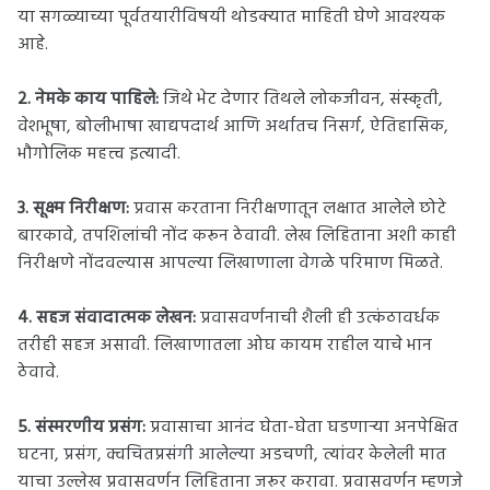
या सगळ्याच्या पूर्वतयारीविषयी थोडक्यात माहिती घेणे आवश्यक
आहे.
2. नेमके काय पाहिले:
जिथे भेट देणार तिथले लोकजीवन, संस्कृती,
वेशभूषा, बोलीभाषा खाद्यपदार्थ आणि अर्थातच निसर्ग, ऐतिहासिक,
भौगोलिक महत्त्व इत्यादी.
3. सूक्ष्म निरीक्षण:
प्रवास करताना निरीक्षणातून लक्षात आलेले छोटे
बारकावे, तपशिलांची नोंद करून ठेवावी. लेख लिहिताना अशी काही
निरीक्षणे नोंदवल्यास आपल्या लिखाणाला वेगळे परिमाण मिळते.
4. सहज संवादात्मक लेखन:
प्रवासवर्णनाची शैली ही उत्कंठावर्धक
तरीही सहज असावी. लिखाणातला ओघ कायम राहील याचे भान
ठेवावे.
5. संस्मरणीय प्रसंग:
प्रवासाचा आनंद घेता-घेता घडणाऱ्या अनपेक्षित
घटना, प्रसंग, क्वचितप्रसंगी आलेल्या अडचणी, त्यांवर केलेली मात
याचा उल्लेख प्रवासवर्णन लिहिताना जरूर करावा. प्रवासवर्णन म्हणजे