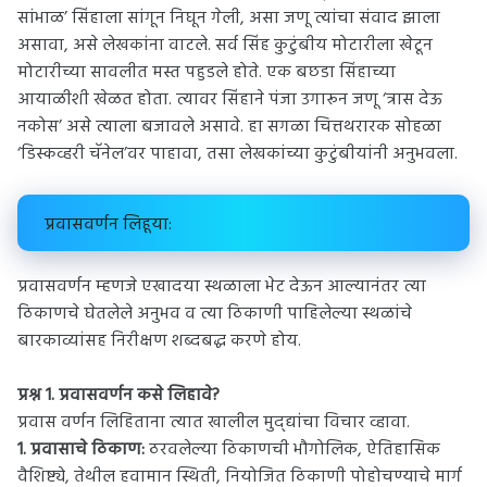
सांभाळ’ सिंहाला सांगून निघून गेली, असा जणू त्यांचा संवाद झाला
असावा, असे लेखकांना वाटले. सर्व सिंह कुटुंबीय मोटारीला खेटून
मोटारीच्या सावलीत मस्त पहुडले होते. एक बछडा सिंहाच्या
आयाळीशी खेळत होता. त्यावर सिंहाने पंजा उगारून जणू ‘त्रास देऊ
नकोस’ असे त्याला बजावले असावे. हा सगळा चित्तथरारक सोहळा
‘डिस्कव्हरी चॅनेल’वर पाहावा, तसा लेखकांच्या कुटुंबीयांनी अनुभवला.
प्रवासवर्णन लिहूया:
प्रवासवर्णन म्हणजे एखादया स्थळाला भेट देऊन आल्यानंतर त्या
ठिकाणचे घेतलेले अनुभव व त्या ठिकाणी पाहिलेल्या स्थळांचे
बारकाव्यांसह निरीक्षण शब्दबद्ध करणे होय.
प्रश्न 1. प्रवासवर्णन कसे लिहावे?
प्रवास वर्णन लिहिताना त्यात खालील मुद्द्यांचा विचार व्हावा.
1. प्रवासाचे ठिकाण:
ठरवलेल्या ठिकाणची भौगोलिक, ऐतिहासिक
वैशिष्ट्ये, तेथील हवामान स्थिती, नियोजित ठिकाणी पोहोचण्याचे मार्ग