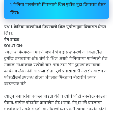
1. केनिया पार्क्समध्ये फिरण्याचे थ्रिल पुढील मुद्दा विचारात घेऊन
लिहा:
प्रश्न 1. केनिया पार्क्समध्ये फिरण्याचे थ्रिल पुढील मुद्दा विचारात घेऊन
लिहा:
गेम ड्राइव्ह
SOLUTION:
जंगलाचा फेरफटका मारणे म्हणजे ‘गेम ड्राइव्ह’ करणे व जंगलातील
दुर्मीळ जनावरांचा शोध घेणे हे ‘थ्रिल’ असते. केनियाच्या पार्कमध्ये रोज
सकाळ-संध्याकाळ प्रत्येकी चार-पाच तास ‘गेम ड्राइव्ह’ करण्याचा
कार्यक्रम लेखकांनी आखला होता. पूर्ण प्रवासासाठी मॅटाडोर गाड्या व
फोरव्हीलर्स उपलब्ध होत्या. जंगलात फिरताना मोटारीचे छप्पर
उघडण्यात येते.
त्यातून जनावरांना जवळून पाहता येते व त्यांचे फोटो मनसोक्त काढता
येतात. प्रत्येक मोटारीत वायरलेस सेट असतो. हेतू हा की वाहनांचा
एकमेकांशी संपर्क राहतो. आणीबाणीच्या प्रसंगी त्याचा उपयोग होतो.