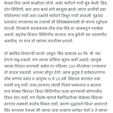
केवळ तिघं त्याचे साक्षीदार होतो. अखेर फरीदने गाडी सुरू केली. सिंह,
दोन सिंहिणी, सहा-सात बच्चे थोडे बाजूला झाले. त्यांना काहीही इजा
पोहोचणार नाही अशा दक्षतेने फरीदने तिथून गाडी काढली. पुढच्या
प्रवासात जंगलाच्या या राजाची जी वैशिष्ट्यंसमजली ती फारच उद्बोधक
वाटली. दिवसाचे जवळजवळ वीस तास सिंह हा आळसटून पडलेला
असतो. बहुतेक शिकार सिंहिणीच करतात. मात्र कुठेही त्या अडचणीत
असतील, तर मात्र तो त्यांच्या मदतीला धावतो.
तो क्वचित शिकारही करतो. वस्तुत: सिंह तासाला ६० कि. मी. च्या
वेगाने पळू शकतो. पण त्याचा स्टॅमिना खूपच कमी असतो. त्यामुळे
त्याला शिकार करायची असेल तर पहिल्या २०० मीटर्सच्या टप्प्यातच
तो सावज पकडतो. अन्यथा सोडून देतो. त्याचं कुटुंब हे सर्वसाधारणत:
तीस जणांचं असतं व आयुष्य १५ ते २० वर्षं. सिंहाला जंगलात तसा
एकही शत्रू नाही. तरस (हायना) त्याची पिल्लं पळवतात व खातात.
मात्र मोठ्या सिंहावर किंवा सिंहिणीवर हल्ल
करण्याची कोणाचीच
हिंमत होत नाही; पण विशेष म्हणजे नैसर्गिकरीत्या मेलेल्या सिंहाचा
सांगाडा शक्यतो कधीच मिळत नाही, कारण वृद्धत्वाने किंवा आजाराने
सिंह मरायला टेकला की त्याचा वास तरसांना बरोबर येतो व ते त्याचा