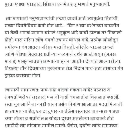
पुरता फडशा पाडतात. सिंहाचा एकमेव शत्रू म्हणजे मनुष्यप्राणी.
त्या भागातही मनुष्यप्राण्यांची संख्या वाढते आहे. त्यामुळेच सिंहांची
संख्या दिवसेंदिवस कमी होत आहे.... ‘बिग ५’च्या दर्शनाच्या बाबतीत
या वेळी आमचं ग्रहमान चांगलं अनुकूल आहे याची झलक तर मिळाली
होती. मारा सरिना लॉज अगदी उंचावर बांधलं आहे. प्रत्येक खोलीतून
समोरच्या जंगलातला परिसर मस्त दिसतो. खोलीत पाऊल टाकलं
आणि थोड्या अंतरावर हत्तीच्या कळपाचं दर्शन झालं. बबून (अजस्र
माकडं) पासून सावध राहण्याच्या सूचना आधीच देण्यात आल्याहोत्या.
तिथल्या तीन दिवसांच्या मुक्कामात रोज निदान पाच-सहा तासांचा गेम
ड्राइव्ह करायचा होता.
त्यासाठी साधारणत: पाच-सहा गाड्या एकदम बाहेर पडतात व
शक्यतो बरोबर राहतात. एखादी गाडी जंगलातील चिखलात फसली,
रस्ता चुकला किंवा काही बाका प्रसंग निर्माण झाला तर मदत मिळावी
हा त्यामागचा हेतू. एकदा दुपारच्या वेळेस रस्त्यावर पाच-सहा गाड्या
उभ्या होत्या व सर्वांचं लक्ष थोड्या दूरवर असलेल्या झाडाकडे होतं.
आम्हीही त्या तांड्यात सामील झालो. कॅमेरा, दुर्बीण त्याच झाडाच्या