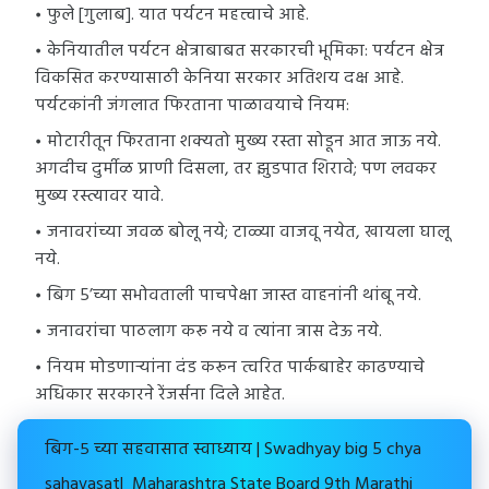
फुले [गुलाब]. यात पर्यटन महत्त्वाचे आहे.
केनियातील पर्यटन क्षेत्राबाबत सरकारची भूमिका: पर्यटन क्षेत्र
विकसित करण्यासाठी केनिया सरकार अतिशय दक्ष आहे.
पर्यटकांनी जंगलात फिरताना पाळावयाचे नियम:
मोटारीतून फिरताना शक्यतो मुख्य रस्ता सोडून आत जाऊ नये.
अगदीच दुर्मीळ प्राणी दिसला, तर झुडपात शिरावे; पण लवकर
मुख्य रस्त्यावर यावे.
जनावरांच्या जवळ बोलू नये; टाळ्या वाजवू नयेत, खायला घालू
नये.
बिग 5’च्या सभोवताली पाचपेक्षा जास्त वाहनांनी थांबू नये.
जनावरांचा पाठलाग करू नये व त्यांना त्रास देऊ नये.
नियम मोडणाऱ्यांना दंड करून त्वरित पार्कबाहेर काढण्याचे
अधिकार सरकारने रेंजर्सना दिले आहेत.
बिग-५ च्या सहवासात स्वाध्याय | Swadhyay big 5 chya
sahavasat| Maharashtra State Board 9th Marathi