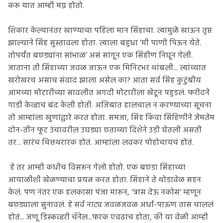
करू यात आम्ही मग्न होतो.
शिकार केल्यानंतर खाण्याचा पहिला मान सिंहाचा. त्यामुळे खाऊन तृप्त
झाल्याने सिंह सुस्तावला होता. त्याला बहुधा ‘मी पाणी पिऊन येते.
तोपर्यंत बछड्यांना सांभाळ’ असं सांगून एक सिंहीण निघून गेली.
जाताना ती सिंहाच्या जवळ जाऊन एक मिनिटभर थांबली... त्यांच्यात
खरोखरच असाच संवाद झाला असेल का? आता सर्व सिंह कुटुंबीय
आमच्या मोटारीच्या सावलीत अगदी मोटारीला खेटून पहुडलं. फरीदने
गाडी केव्हाच बंद केली होती. अजिबात हालचाल न करण्याच्या सूचना
तो आम्हांला खुणांद्वारे करत होता. समजा, सिंह किंवा सिंहिणीने जेमतेम
दोन-तीन फूट उंचावरील उघड्या छताच्या दिशेने उडी घेतली असती
तर... सारंच चित्तथरारक होतं. आम्हांला लवकर पोहोचायचं होतं.
हे तर आम्ही कधीच विसरून गेलो होतो. एक बछडा सिंहाच्या
आयाळीशी खेळण्याचा प्रयत्न करत होता. सिंहाने ते थोडावेळ सहन
केलं. पण नंतर एक हलकासा पंजा मारून, ‘त्रास देऊ नकोस’ म्हणून
बछड्याला सुनावलं. हे सर्व नाट्य जवळजवळ अर्धा-पाऊण तास चाललं
होतं... जणू डिस्कव्हरी चॅनेल...फरक एवढाच होता, की या वेळी आम्ही