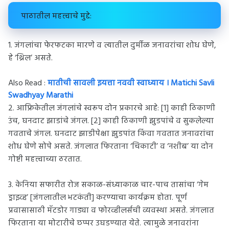
पाठातील महत्त्वाचे मुद्दे:
1. जंगलांचा फेरफटका मारणे व त्यातील दुर्मीळ जनावरांचा शोध घेणे,
हे ‘थ्रिल’ असते.
Also Read :
मातीची सावली इयत्ता नववी स्वाध्याय । Matichi Savli
Swadhyay Marathi
2. आफ्रिकेतील जंगलांचे स्वरूप दोन प्रकारचे आहे: [1] काही ठिकाणी
उंच, घनदाट झाडांचे जंगल. [2] काही ठिकाणी झुडपांचे व सुकलेल्या
गवताचे जंगल. घनदाट झाडीपेक्षा झुडपांत किंवा गवतात जनावरांचा
शोध घेणे सोपे असते. जंगलात फिरताना ‘चिकाटी’ व ‘नशीब’ या दोन
गोष्टी महत्त्वाच्या ठरतात.
3. केनिया सफारीत रोज सकाळ-संध्याकाळ चार-पाच तासांचा ‘गेम
ड्राइव्ह’ [जंगलातील भटकंती] करण्याचा कार्यक्रम होता. पूर्ण
प्रवासासाठी मॅटडोर गाड्या व फोरव्हीलर्सची व्यवस्था असते. जंगलात
फिरताना या मोटारीचे छप्पर उघडण्यात येते. त्यामुळे जनावरांना