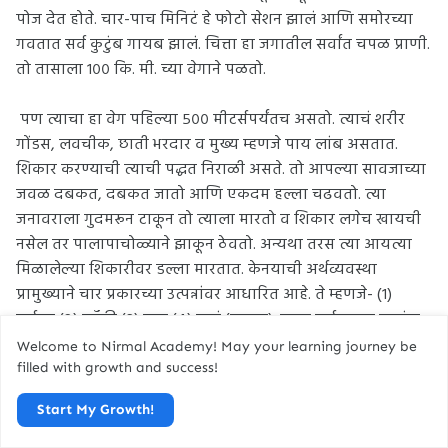
पोज देत होते. चार-पाच मिनिटं हे फोटो सेशन झालं आणि समोरच्या
गवतात सर्व कुटुंब गायब झालं. चित्ता हा जगातील सर्वांत चपळ प्राणी.
तो तासाला १०० कि. मी. च्या वेगाने पळतो.
पण त्याचा हा वेग पहिल्या ५०० मीटर्सपर्यंतच असतो. त्याचं शरीर
गोंडस, लवचीक, छाती भरदार व मुख्य म्हणजे पाय लांब असतात.
शिकार करण्याची त्याची पद्धत निराळी असते. तो आपल्या सावजाच्या
जवळ दबकत, दबकत जातो आणि एकदम हल्ला चढवतो. त्या
जनावराला गुदमरून टाकून तो त्याला मारतो व शिकार लगेच खायची
नसेल तर पालापाचोळ्याने झाकून ठेवतो. अन्यथा तरस त्या आयत्या
मिळालेल्या शिकारीवर डल्ला मारतात. केनयाची अर्थव्यवस्था
प्रामुख्याने चार प्रकारच्या उत्पन्नांवर आधारित आहे. ते म्हणजे- (१)
पर्यटन (२) कॉफी (३) चहा (४) फुलं (गुलाब). त्यात पर्यटनाचा क्रमांक
पहिला आहे.
Welcome to Nirmal Academy! May your learning journey be
filled with growth and success!
केनया सरकार पर्यटन क्षेत्र विकसित करायचा खूपच प्रयत्न करत आहे.
Start My Growth!
पर्यटकांनी जंगलात फिरताना काय दक्षता घ्यावी याचे नियम करण्यात
आले आहेत. उदा. मोटारीतून फिरताना शक्यतो मुख्य रस्ता सोडून आत