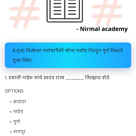
प्र.१(अ) दिलेल्या पर्यायांपैकी योग्य पर्याय निवडून पूर्ण विधाने
पुन्हा लिहा.
१. हंसाजी नाईक यांचे स्वतंत्र राज्य ______ जिल्ह्यात होते.
OPTIONS
सातारा
नांदेड
पुणे
नागपूर