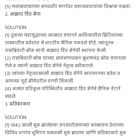
(५) मवाळवाद्यांच्या सनदशीर मार्गावर जहालवादयांचा विश्वास नव्हता.
२. आझाद हिंद सेना
SOLUTION
(१) दुसऱ्या महायुद्धाच्या काळात जपानने आशियातील ब्रिटिशांच्या
ताब्यातील प्रदेशांत जे भारतीय सैनिक पकडले होते, त्यातूनच
रासबिहारी बोस यांनी आझाद हिंद सेनेची स्थापना केली.
(२) रासबिहारी बोस यांच्या आमंत्रणावरून सुभाषचंद्र बोस जपानला
गेले व त्यांनी आझाद हिंद सेनेचे नेतृत्व स्वीकारले.
(३) त्यांच्या नेतृत्वाखाली आझाद हिंद सेनेने आराकानचा प्रदेश व
आमच्या पूर्व सीमेवरील ठाणी जिंकली.
(४) अत्यंत प्रतिकूल परिस्थितीत आझाद हिंद सेनेचे सैनिक नेटाने
लढले.
३. प्रतिसरकार
SOLUTION
(१) १९४२ साली सुरू झालेल्या जनआंदोलनाच्या काळातच देशाच्या
विविध भागांत भूमिगत चळवळी सुरू झाल्या आणि प्रतिसरकारे सुरू