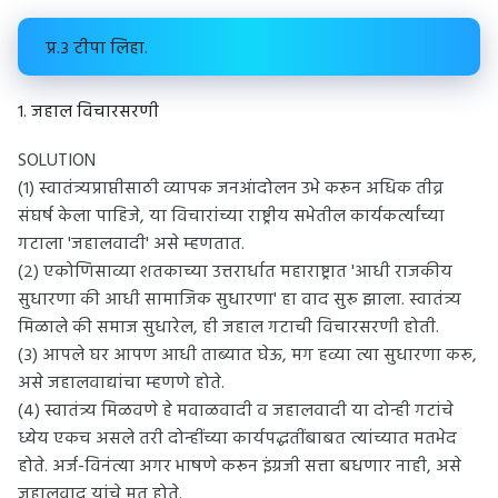
प्र.३ टीपा लिहा.
१. जहाल विचारसरणी
SOLUTION
(१) स्वातंत्र्यप्राप्तीसाठी व्यापक जनआंदोलन उभे करून अधिक तीव्र
संघर्ष केला पाहिजे, या विचारांच्या राष्ट्रीय सभेतील कार्यकर्त्यांच्या
गटाला 'जहालवादी' असे म्हणतात.
(२) एकोणिसाव्या शतकाच्या उत्तरार्धात महाराष्ट्रात 'आधी राजकीय
सुधारणा की आधी सामाजिक सुधारणा' हा वाद सुरू झाला. स्वातंत्र्य
मिळाले की समाज सुधारेल, ही जहाल गटाची विचारसरणी होती.
(३) आपले घर आपण आधी ताब्यात घेऊ, मग हव्या त्या सुधारणा करू,
असे जहालवाद्यांचा म्हणणे होते.
(४) स्वातंत्र्य मिळवणे हे मवाळवादी व जहालवादी या दोन्ही गटांचे
ध्येय एकच असले तरी दोन्हींच्या कार्यपद्धतींबाबत त्यांच्यात मतभेद
होते. अर्ज-विनंत्या अगर भाषणे करून इंग्रजी सत्ता बधणार नाही, असे
जहालवाद यांचे मत होते.