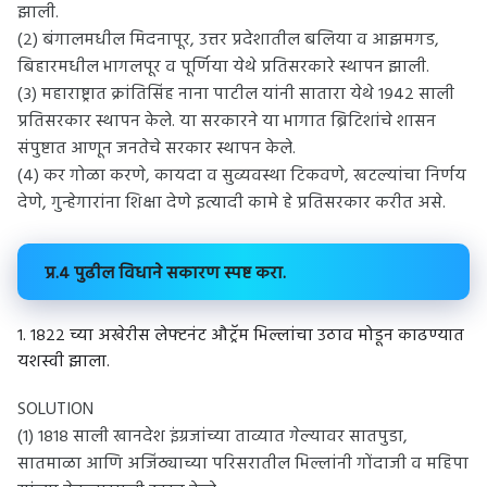
झाली.
(२) बंगालमधील मिदनापूर, उत्तर प्रदेशातील बलिया व आझमगड,
बिहारमधील भागलपूर व पूर्णिया येथे प्रतिसरकारे स्थापन झाली.
(३) महाराष्ट्रात क्रांतिसिंह नाना पाटील यांनी सातारा येथे १९४२ साली
प्रतिसरकार स्थापन केले. या सरकारने या भागात ब्रिटिशांचे शासन
संपुष्टात आणून जनतेचे सरकार स्थापन केले.
(४) कर गोळा करणे, कायदा व सुव्यवस्था टिकवणे, खटल्यांचा निर्णय
देणे, गुन्हेगारांना शिक्षा देणे इत्यादी कामे हे प्रतिसरकार करीत असे.
प्र.४ पुढील विधाने सकारण स्पष्ट करा.
१. १८२२ च्या अखेरीस लेफ्टनंट औट्रॅम भिल्लांचा उठाव मोडून काढण्यात
यशस्वी झाला.
SOLUTION
(१) १८१८ साली खानदेश इंग्रजांच्या ताव्यात गेल्यावर सातपुडा,
सातमाळा आणि अजिंठ्याच्या परिसरातील भिल्लांनी गोंदाजी व महिपा