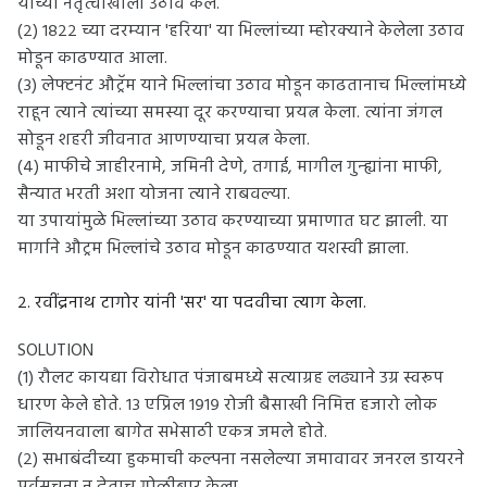
यांच्या नेतृत्वाखाली उठाव केले.
(२) १८२२ च्या दरम्यान 'हरिया' या भिल्लांच्या म्होरक्याने केलेला उठाव
मोडून काढण्यात आला.
(३) लेफ्टनंट औट्रॅम याने भिल्लांचा उठाव मोडून काढतानाच भिल्लांमध्ये
राहून त्याने त्यांच्या समस्या दूर करण्याचा प्रयत्न केला. त्यांना जंगल
सोडून शहरी जीवनात आणण्याचा प्रयत्न केला.
(४) माफीचे जाहीरनामे, जमिनी देणे, तगाई, मागील गुन्ह्यांना माफी,
सैन्यात भरती अशा योजना त्याने राबवल्या.
या उपायांमुळे भिल्लांच्या उठाव करण्याच्या प्रमाणात घट झाली. या
मार्गाने औट्रम भिल्लांचे उठाव मोडून काढण्यात यशस्वी झाला.
२. रवींद्रनाथ टागोर यांनी 'सर' या पदवीचा त्याग केला.
SOLUTION
(१) रौलट कायद्या विरोधात पंजाबमध्ये सत्याग्रह लढ्याने उग्र स्वरूप
धारण केले होते. १३ एप्रिल १९१९ रोजी बैसाखी निमित्त हजारो लोक
जालियनवाला बागेत सभेसाठी एकत्र जमले होते.
(२) सभाबंदीच्या हुकमाची कल्पना नसलेल्या जमावावर जनरल डायरने