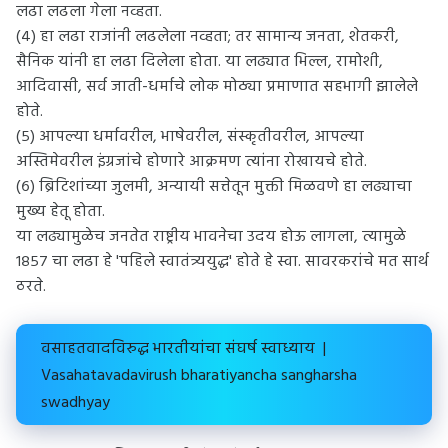
लढा लढला गेला नव्हता.
(४) हा लढा राजांनी लढलेला नव्हता; तर सामान्य जनता, शेतकरी,
सैनिक यांनी हा लढा दिलेला होता. या लढ्यात भिल्ल, रामोशी,
आदिवासी, सर्व जाती-धर्माचे लोक मोठ्या प्रमाणात सहभागी झालेले
होते.
(५) आपल्या धर्मावरील, भाषेवरील, संस्कृतीवरील, आपल्या
अस्तिमेवरील इंग्रजांचे होणारे आक्रमण त्यांना रोखायचे होते.
(६) ब्रिटिशांच्या जुलमी, अन्यायी सत्तेतून मुक्ती मिळवणे हा लढ्याचा
मुख्य हेतू होता.
या लढ्यामुळेच जनतेत राष्ट्रीय भावनेचा उदय होऊ लागला, त्यामुळे
१८५७ चा लढा हे 'पहिले स्वातंत्र्ययुद्ध' होते हे स्वा. सावरकरांचे मत सार्थ
ठरते.
वसाहतवादविरुद्ध भारतीयांचा संघर्ष स्वाध्याय |
Vasahatavadavirush bharatiyancha sangharsha
swadhyay