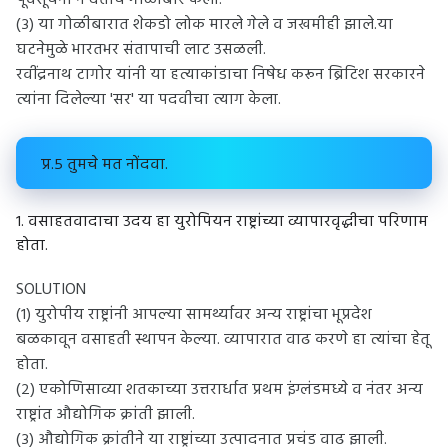
पूर्वसूचना न देताच गोळीबार केला.
(३) या गोळीबारात शेकडो लोक मारले गेले व जखमीही झाले.या
घटनेमुळे भारतभर संतापाची लाट उसळली.
रवींद्रनाथ टागोर यांनी या हत्याकांडाचा निषेध करून ब्रिटिश सरकारने
त्यांना दिलेल्या 'सर' या पदवीचा त्याग केला.
प्र.५ तुमचे मत नोंदवा.
१. वसाहतवादाचा उदय हा युरोपियन राष्ट्रांच्या व्यापारवृद्धीचा परिणाम
होता.
SOLUTION
(१) युरोपीय राष्ट्रांनी आपल्या सामर्थ्यावर अन्य राष्ट्रांचा भूप्रदेश
बळकावून वसाहती स्थापन केल्या. व्यापारात वाढ करणे हा त्यांचा हेतू
होता.
(२) एकोणिसाव्या शतकाच्या उत्तरार्धात प्रथम इंग्लंडमध्ये व नंतर अन्य
राष्ट्रांत औद्योगिक क्रांती झाली.
(३) औद्योगिक क्रांतीने या राष्ट्रांच्या उत्पादनात प्रचंड वाढ झाली.