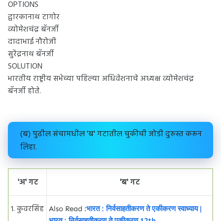
OPTIONS
द्वारकानाथ टागोर
व्योमेशचंद्र बॅनर्जी
दादाभाई नौरोजी
सुरेंद्रनाथ बॅनर्जी
SOLUTION
भारतीय राष्ट्रीय सभेच्या पहिल्या अधिवेशनाचे अध्यक्ष व्योमेशचंद्र
बॅनर्जी होते.
(ब) पुढील संचामधील 'ब' गटातील चुकीची जोडी दुरुस्त करून
लिहा.
'अ' गट
'ब' गट
१. कुवरसिंह
Also Read :
भारत : निर्वसाहतीकरण ते एकीकरण स्वाध्याय |
भारत : निर्वसाहतीकरण ते एकीकरण 12th