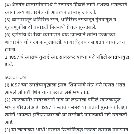
(४) अंतर्गत बाजारपेठांमध्ये हे उत्पादन विकले जाणे अशक्य असल्याने
त्यांना अन्य बाजारपेठांची आवश्यकता भासू लागली.
(५) व्यापारातून अतिरिक्त नफा, अतिरिक्त नफ्यातून गुंतवणूक व
गुंतवणुकीसाठी वसाहती मिळवणे हे चक्र सुरू झाले.
(६) युरोपीय देशांच्या व्यापारात वाढ झाल्याने त्यांना हक्काच्या
बाजारपेठांची गरज भासू लागली. या गरजेतूनच वसाहतवादाचा उदय
झाला.
२. १८५७ चे स्वातंत्र्ययुद्ध हे स्वा. सावरकर यांच्या मते पहिले स्वातंत्र्ययुद्ध
होते.
SOLUTION
(१) १८५७ च्या स्वातंत्र्ययुद्धाला इंग्रज 'शिपायांचे बंड' असे म्हणत असत.
आपले लोकही 'शिपायांचा उठाव' असे म्हणतात.
(२) स्वातंत्र्यवीर सावरकरांनी मात्र या लढ्याला पहिले स्वातंत्र्ययुद्ध
म्हणून गौरवले आहे. '१८५७ चे स्वातंत्र्यसमर' या नावाचे पुस्तकच लिहून
त्यांनी आपल्या इतिहासकारांची या घटनेकडे पाहण्याची दृष्टी बदलली
आहे.
(३) या लढ्याच्या आधी भारतात इंग्रजांविरुद्ध एवढ्या व्यापक प्रमाणात