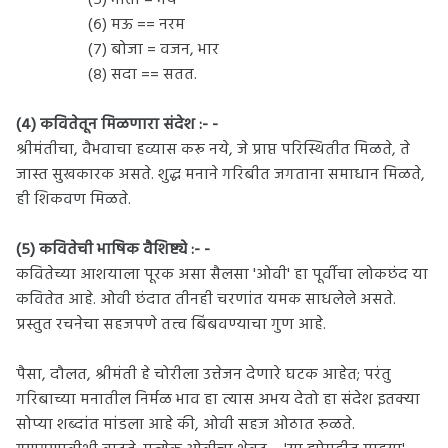
(५) भीती = भय
(६) मऊ == नरम
(७) बोजा = वजन, भार
(८) सदा == सतत.
(४) कवितेतून मिळणारा संदेश :- -
श्रीमंतीचा, वैभवाचा हव्यास करू नये, जे प्राप्त परिस्थितीत मिळते, ते
जास्त सुखकारक असते. शुद्ध मनाने गरिबीत जगताना समाधान मिळते,
ही शिकवण मिळते.
(५) कवितेची भाषिक वैशिष्ट्ये :- -
कवितेच्या आशयाला पूरक असा सैलसा 'ओवी' हा पूर्वीचा लोकछंद या
कवितेत आहे. ओवी छंदात तीनही चरणांत यमक साधलेले असते.
प्रस्तुत रचनेचा सहजपणे तत्त्व बिंबवण्याचा गुण आहे.
पैसा, दौलत, श्रीमंती हे चोरीला उत्तेजन देणारे घटक आहेत; परंतु
गरिबाच्या मनातील निर्मळ भाव हा त्यास अभय देतो हा संदेश इतक्या
सोप्या शब्दांत मांडला आहे की, ओवी सहज ओठात रुळते.