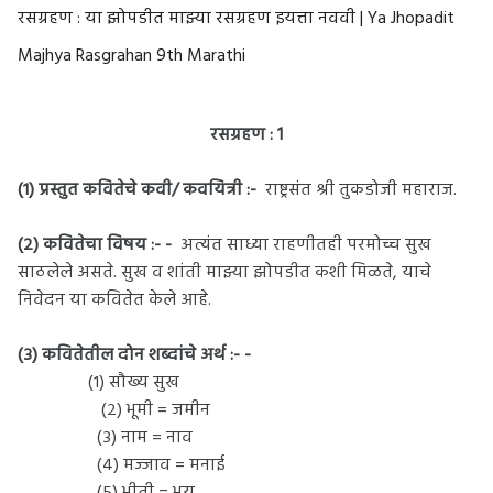
रसग्रहण : या झोपडीत माझ्या रसग्रहण इयत्ता नववी | Ya Jhopadit
Majhya Rasgrahan 9th Marathi
रसग्रहण : 1
(१) प्रस्तुत कवितेचे कवी/ कवयित्री :-
राष्ट्रसंत श्री तुकडोजी महाराज.
(२) कवितेचा विषय :- -
अत्यंत साध्या राहणीतही परमोच्च सुख
साठलेले असते. सुख व शांती माझ्या झोपडीत कशी मिळते, याचे
निवेदन या कवितेत केले आहे.
(३) कवितेतील दोन शब्दांचे अर्थ :- -
(१) सौख्य सुख
(२) भूमी = जमीन
(३) नाम = नाव
(४) मज्जाव = मनाई