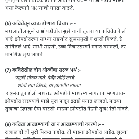
गुणगुणावीशी वाटते. प्रत्येक ओवीचा शेवट – 'या झोपडीत माझ्या'
असा केल्याने आशयाची घनता वाढते.
(६) कवितेतून व्यक्त होणारा विचार :- -
महालातील सुखे व झोपडीतील सुखे यांची तुलना या कवितेत केली
आहे. झोपडीतल्या साध्या राहणीत सुखसमृद्धी व शांती मिळते, हे
सांगितले आहे. साधी राहणी, उच्च विचारसरणी मनात ठसवली, तर
मानसिक सुख लाभते.
(७) कवितेतील दोन ओळींचा सरळ अर्थ :-
पाहूनि सौख्य माते, देवेंद्र तोहि लाजे
शांती सदा विराजे, या झोपडीत माझ्या
राष्ट्रसंत तुकडोजी महाराज झोपडीचे माहात्म्य सांगताना म्हणतात-
झोपडीत राहण्याचे माझे सुख पाहून इंद्रही मनात लाजतो. माझ्या
सुखाचा इंद्राला हेवा वाटतो. माझ्या झोपडीत नेहमी सुखशांती नांदते.
(८) कविता आवडण्याची वा न आवडण्याची कारणे :- -
राजालाही जी सुखे मिळत नाहीत, ती माझ्या झोपडीत आहेत. खुल्या