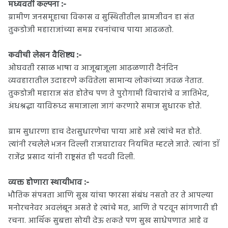
:-
मध्यवर्ती कल्पना
ग्रामीण जनसमूहाचा विकास व सुस्थितीतील ग्रामजीवन हा संत
तुकडोजी महाराजांच्या समग्र रचनांचाच पाया आढळतो.
:-
कवीची लेखन वैशिष्ट्य
ओघवती रसाळ भाषा व आजूबाजूला आढळणारी दैनंदिन
व्यवहारातील उदाहरणे कवितेला सामान्य लोकांच्या जवळ नेतात.
तुकडोजी महाराज संत होतेच पण ते पुरोगामी विचारांचे व जातिभेद,
अंधश्रद्धा याविरुध्द समाजाला जागं करणारे समाज सुधारक होते.
ग्राम सुधारणा हाच देशसुधारणेचा पाया आहे असे त्यांचे मत होते.
त्यांनी रचलेले भजन दिल्ली राजघाटावर नियमित म्हटले जाते. त्यांना डाॅ
राजेंद्र प्रसाद यांनी राष्ट्रसंत ही पदवी दिली.
:-
व्यक्त होणारा स्थायीभाव
भौतिक संपन्नता आणि सुख यांचा फारसा संबंध नसतो तर ते आपल्या
मनोरचनेवर अवलंबून असते हे त्यांचे मत, आणि ते पटवून सांगणारी ही
रचना. आर्थिक सुबत्ता सोयी देऊ शकते पण सुख साधेपणात आहे व