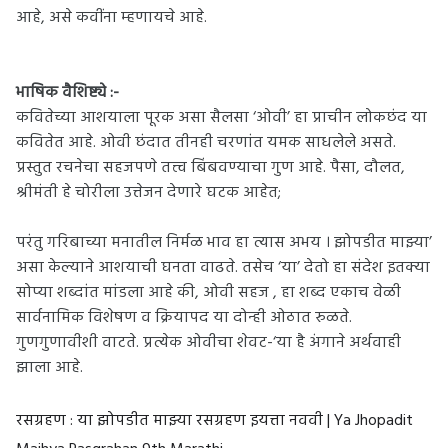
आहे, असे कवींना म्हणायचे आहे.
भाषिक वैशिष्ट्ये :-
कवितेच्या आशयाला पूरक असा सैलसा ‘ओवी’ हा प्राचीन लोकछंद या
कवितेत आहे. ओवी छंदात तीनही चरणांत यमक साधलेले असते.
प्रस्तुत रचनेचा सहजपणे तत्त्व बिंबवण्याचा गुण आहे. पैसा, दौलत,
श्रीमंती हे चोरीला उत्तेजन देणारे घटक आहेत;
परंतु गरिबाच्या मनातील निर्मळ भाव हा त्यास अभय । झोपडीत माझ्या’
असा केल्याने आशयाची घनता वाढते. तसेच ‘या’ देतो हा संदेश इतक्या
सोप्या शब्दांत मांडला आहे की, ओवी सहज , हा शब्द एकाच वेळी
सार्वनामिक विशेषण व क्रियापद या दोन्ही ओठात रुळते.
गुणगुणावीशी वाटते. प्रत्येक ओवीचा शेवट-‘या है अंगाने अर्थवाही
झाला आहे.
रसग्रहण : या झोपडीत माझ्या रसग्रहण इयत्ता नववी | Ya Jhopadit