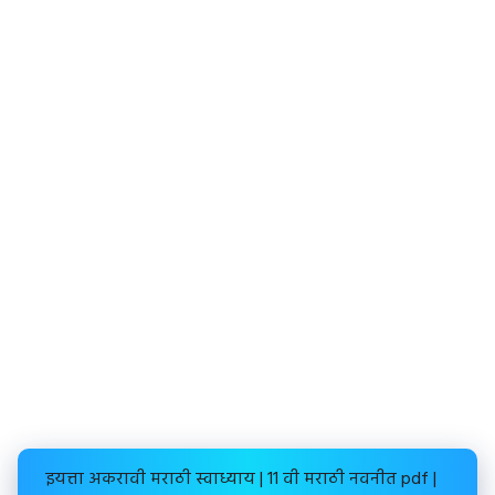
इयत्ता अकरावी मराठी स्वाध्याय | 11 वी मराठी नवनीत pdf |