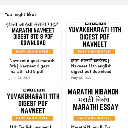
You might like
Navneet digest marathi
इयत्ता अकरावी डायजेस्ट |
8th | Navneet digest
Navneet 11th english
marathi std 8 pdf
digest pdf download
June 25, 2022
May 08, 2022
11th English navneet |
Marathi Nibandh For