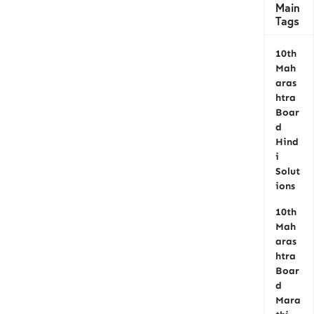
Main
Tags
10th
Mah
aras
htra
Boar
d
Hind
i
Solut
ions
10th
Mah
aras
htra
Boar
d
Mara