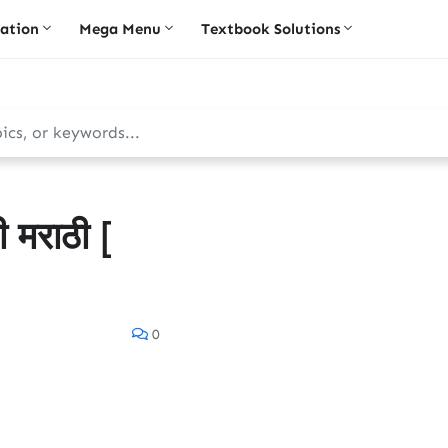
iation
Mega Menu
Textbook Solutions
 मराठी [
0