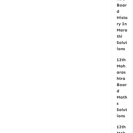
Boar
d
Histo
ry In
Mara
thi
Solut
ions
12th
Mah
aras
htra
Boar
d
Math
s
Solut
ions
12th