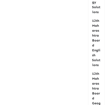
gy
Solut
ions
12th
Mah
aras
htra
Boar
d
Engli
sh
Solut
ions
12th
Mah
aras
htra
Boar
d
Geog