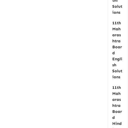
thi
Solut
ions
11th
Mah
aras
htra
Boar
d
Engli
sh
Solut
ions
11th
Mah
aras
htra
Boar
d
Hind