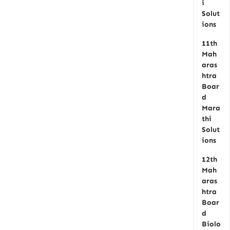
i
Solut
ions
11th
Mah
aras
htra
Boar
d
Mara
thi
Solut
ions
12th
Mah
aras
htra
Boar
d
Biolo