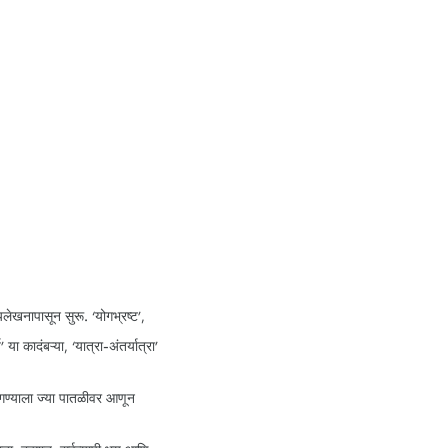
यलेखनापासून सुरू. ‘योगभ्रष्ट’,
या कादंबऱ्या, ‘यात्रा-अंतर्यात्रा’
गण्याला ज्या पातळीवर आणून