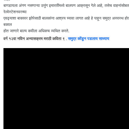
बागडायला अंगण नसणाऱ्या उत्तुंग इमारतींमध्ये बालपण आक्रसून गेले आहे, तसेच वाहनांसोबत
रेल्वेस्टेशनवरच्या
एवढ्याशा बाकावर झोपेसाठी बालकांना आश्रय घ्यावा लागत आहे हे पाहून समुद्र अस्वस्थ होतो.
बकाल
होत जाणारे बाल्य कवीला अधिकच व्यथित करते.
वर्ग १२वा नविन अभ्यासक्रम मराठी कविता ९ . 
समुद्र कोंडून पडलाय साध्याय 