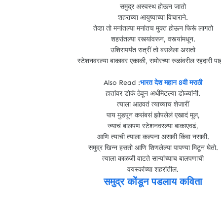
समुद्र अस्वस्थ होऊन जातो
शहराच्या आयुष्याच्या विचाराने.
तेव्हा तो मनांतल्या मनांतच मुक्त होऊन फिरूं लागतो
शहरांतल्या रस्त्यांवरून, वस्त्यांमधून.
उशिरापर्यंत रात्रीं तो बसलेला असतो
स्टेशनवरल्या बाकावर एकाकी, समोरच्या रुळांवरील रहदारी पा
Also Read :
भारत देश महान 8वी मराठी
हातांवर डोकं ठेवून अर्धमिटल्या डोळ्यांनी.
त्याला आठवतं त्याच्याच शेजारीं
पाय मुडपून कसंबसं झोपलेलं एखादं मूल,
ज्याचं बालपण स्टेशनवरल्या बाकाएवढं,
आणि त्याची त्याला कल्पना असावी किंवा नसावी.
समुद्र खिन्न हसतो आणि शिणलेल्या पापण्या मिटून घेतो.
त्याला काळजी वाटते साऱ्यांच्याच बालपणाची
वयस्कांच्या शहरांतील.
समुद्र कोंडून पडलाय कविता