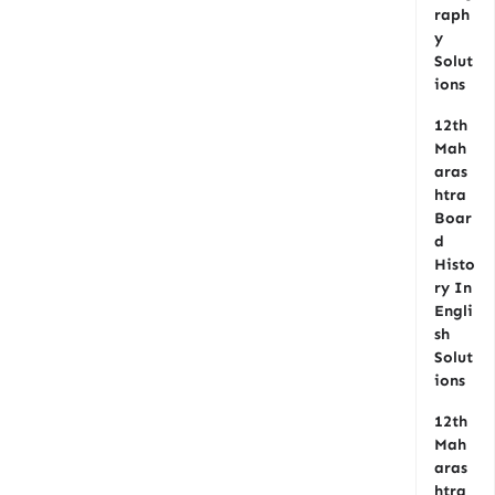
raph
y
Solut
ions
12th
Mah
aras
htra
Boar
d
Histo
ry In
Engli
sh
Solut
ions
12th
Mah
aras
htra