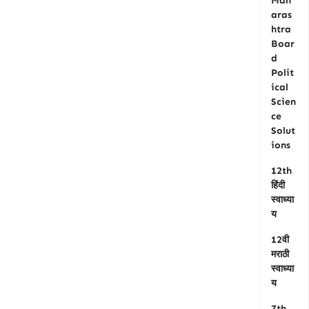
Mah
aras
htra
Boar
d
Polit
ical
Scien
ce
Solut
ions
12th
हिंदी
स्वाध्या
य
12वी
मराठी
स्वाध्या
य
7th