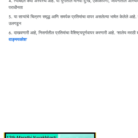
त्याबद्दल कवी अस्वस्थ आहे. या युगातील मानवी दु:ख, एकाकीपणा, जीवनातील अस्थि
पराधीनता
या साऱ्यांचे चित्रण समृद्ध आणि समर्पक प्रतिमांचा वापर असलेल्या भाषेत केलेले आहे.
उलगडून
दाखवणारी आहे, निसर्गातील प्रतिमांचा वैशिष्ट्यपूर्णवापर करणारी आहे. ‘शालेय मराठी शब
वाङ्मयकोश’