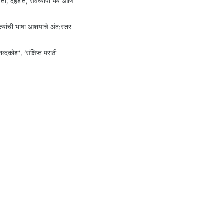
रता, दहशत, सर्वव्यापी भय आणि
 त्यांची भाषा आशयाचे अंत:स्तर
्दकोश’, ‘संक्षिप्त मराठी