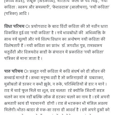
(काव्य संग्रह), ‘शंबूक’ (खंडकाव्य), ‘भारतीय कला के पद चिह्न’, ‘नयी
कविता : स्वरूप और समस्याएँ’, ‘केशवदास’ (आलोचना), ‘नयी कविता’
(पत्रिका) आदि ।
विधा परिचय ः
प्रयोगवाद के बाद हिंदी कविता की जो नवीन धारा
विकसित हुई वह ‘नयी कविता’ है । नये भावबोधों की अभिव्यक्ति के
साथ नये मूल्यों और नये शिल्प विधान का अन्वेषण नयी कविता की
विशेषताएँ हैं । नयी कविता का प्रारंभ डॉ. जगदीश गुप्त, रामस्वरूप
चतुर्वेदी और विजयदेव साही के संपादन में प्रकाशित ‘नयी कविता’
पत्रिका से माना जाता है ।
पाठ परिचय ः
प्रस्तुत नयी कविता में कवि संघर्ष को ही जीवन की
सच्चाई मानते हैं । सच्चा मनुष्य वही है जो कठिनाइयों से घबराकर,
मुसीबतों से डरकर न कभी झुके, न रुके, परिस्थितियों से हार न माने ।
राह में चाहे फूल मिलें या शूल, वह चलता रहे क्योंकि जिंदगी सहज
चलने का नाम नहीं बल्कि लीक से हटकर चलने का नाम है । हमें अपनी
क्षमताएँ स्वयं ही पहचाननी होंगी । राह से भटककर भी मंजिल अवश्य
मिलेगी। भीतर-बाहर से एक-सा रहना ही आदर्श है । हमें अपने दुखों को