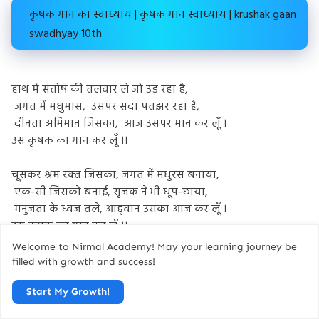
कृषक गान का स्वाध्याय | कृषक गान स्वाध्याय | krushak gaan
swadhyay 10th
हाथ में संतोष की तलवार ले जो उड़ रहा है,
जगत में मधुमास,
उसपर सदा पतझर रहा है,
दीनता अभिमान जिसका,
आज उसपर मान कर लूँ ।
उस कृषक का गान कर लूँ ।।
चूसकर श्रम रक्‍त जिसका, जगत में मधुरस बनाया,
एक-सी जिसको बनाई, सृजक ने भी धूप-छाया,
मनुजता के ध्वज तले, आह्‌वान उसका आज कर लूँ ।
उस कृषक का गान कर लूँ ।।
Welcome to Nirmal Academy! May your learning journey be
विश्व का पालक बन जो, अमर उसको कर रहा है,
filled with growth and success!
किंतु अपने पालितों के, पद दलित हो मर रहा है,
Start My Growth!
आज उससे कर मिला, नव सृष्‍टि का निर्माण कर लूँ ।
उस कृषक का गान कर लूँ ।।