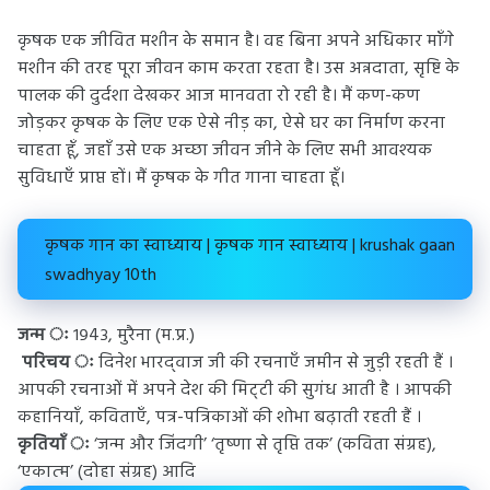
कृषक एक जीवित मशीन के समान है। वह बिना अपने अधिकार माँगे
मशीन की तरह पूरा जीवन काम करता रहता है। उस अन्नदाता, सृष्टि के
पालक की दुर्दशा देखकर आज मानवता रो रही है। मैं कण-कण
जोड़कर कृषक के लिए एक ऐसे नीड़ का, ऐसे घर का निर्माण करना
चाहता हूँ, जहाँ उसे एक अच्छा जीवन जीने के लिए सभी आवश्यक
सुविधाएँ प्राप्त हों। मैं कृषक के गीत गाना चाहता हूँ।
कृषक गान का स्वाध्याय | कृषक गान स्वाध्याय | krushak gaan
swadhyay 10th
जन्म ः
१९4३, मुरैना (म.प्र.)
परिचय ः
दिनेश भारद्‌वाज जी की रचनाएँ जमीन से जुड़ी रहती हैं ।
आपकी रचनाओं में अपने देश की मिट्‌टी की सुगंध आती है । आपकी
कहानियाँ, कविताएँ, पत्र-पत्रिकाओं की शोभा बढ़ाती रहती हैं ।
कृतियाँ ः
‘जन्म और जिंदगी’ ‘तृष्‍णा से तृप्ति तक’ (कविता संग्रह),
‘एकात्‍म’ (दोहा संग्रह) आदि