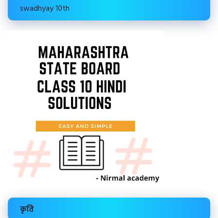
swadhyay 10th
कृति