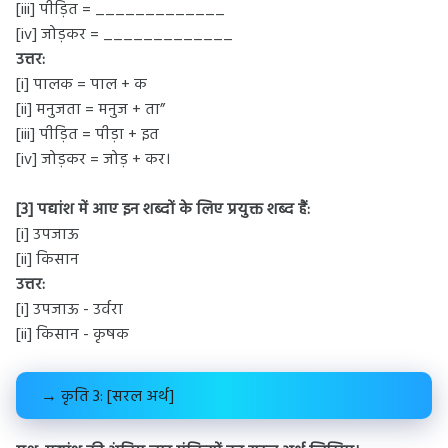
[iii] पीड़ित = _____________
[iv] जोड़कर = _____________
उत्तर:
[i] पालक = पाल + क
[ii] मनुजता = मनुज + ता”
[iii] पीड़ित = पीड़ा + इत
[iv] जोड़कर = जोड़ + कर।
[3] पद्यांश में आए इन शब्दों के लिए प्रयुक्त शब्द हैं:
[i] उपजाऊ
[ii] किसान
उत्तर:
[i] उपजाऊ - उर्वरा
[ii] किसान - कृषक
→ कृति 3: [सरल अर्थ]