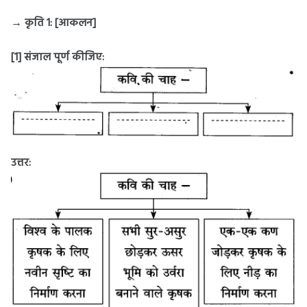
→ कृति 1: [आकलन]
[1] संजाल पूर्ण कीजिए:
उत्तर: