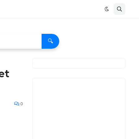
🔍
et
0