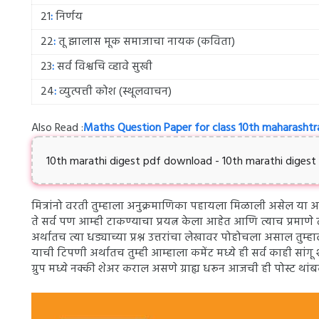
21
:
निर्णय
22
:
तू झालास मूक समाजाचा नायक (कविता)
23
:
सर्व विश्वचि व्हावे सुखी
24
:
व्युत्पत्ती कोश (स्थूलवाचन)
Also Read :
Maths Question Paper for class 10th maharashtr
10th marathi digest pdf download - 10th marathi diges
मित्रांनो वरती तुम्हाला अनुक्रमाणिका पहायला मिळाली असेल या अनुक
ते सर्व पण आम्ही टाकण्याचा प्रयत्न केला आहेत आणि त्याच प्रमाणे त
अर्थातच त्या धड्याच्या प्रश्न उत्तरांचा लेखावर पोहोचला असाल तु
याची टिपणी अर्थातच तुम्ही आम्हाला कमेंट मध्ये ही सर्व काही सांगू
ग्रुप मध्ये नक्की शेअर कराल असणे ग्राह्य धरून आजची ही पोस्ट थां