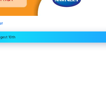
pdf
igest 10th