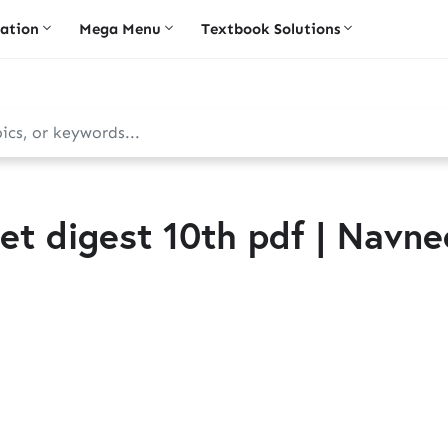
iation
Mega Menu
Textbook Solutions
t digest 10th pdf | Navne