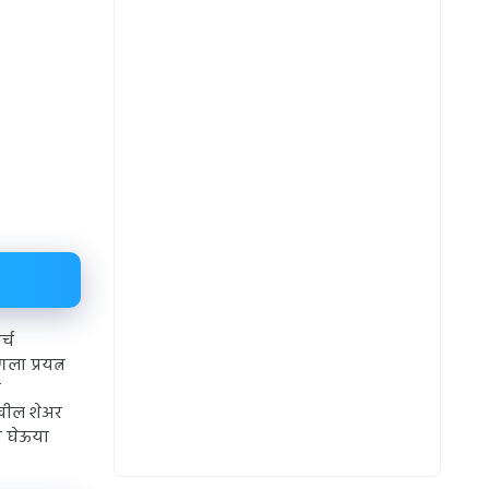
्च
ला प्रयत्न
ख
देखील शेअर
न घेऊया