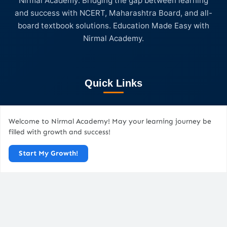
Nirmal Academy: Bridging the gap between learning
and success with NCERT, Maharashtra Board, and all-
board textbook solutions. Education Made Easy with
Nirmal Academy.
Quick Links
Home
Welcome to Nirmal Academy! May your learning journey be
About Us
filled with growth and success!
Blog / Resources
Start My Growth!
Careers
FAQs
Legal Pages