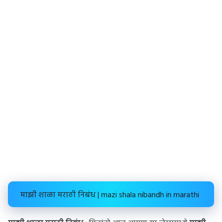
माझी शाळा मराठी निबंध | mazi shala nibandh in marathi